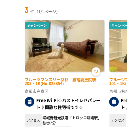
3
件（1/1ページ）
キャンペーン
キャンペ
お気
フルーツマンスリー京都 嵐電鹿王院駅
フルーツ
に入
203・1K(No.825854)
101・1K(
り登
録
京都市右京区
京都市右
Free Wi-Fi☆バストイレセパレー
F
ト♪閑静な住宅街です☆
ト
嵯峨野観光鉄道「トロッコ嵯峨駅」
アクセス
アクセス
徒歩7分