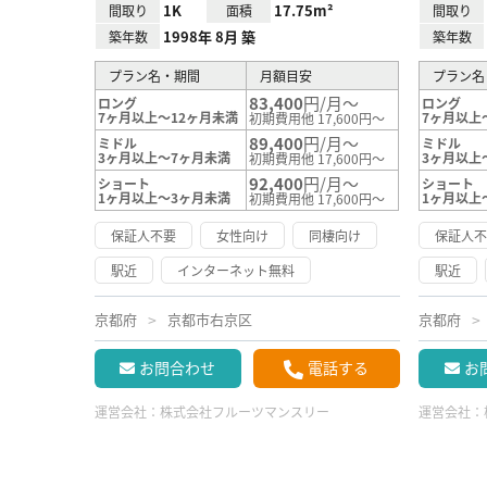
1K
17.75m²
間取り
面積
間取り
1998年 8月 築
築年数
築年数
プラン名・期間
月額目安
プラン名
83,400
円/月～
ロング
ロング
7ヶ月以上～12ヶ月未満
7ヶ月以上
初期費用他 17,600円～
89,400
円/月～
ミドル
ミドル
3ヶ月以上～7ヶ月未満
3ヶ月以上
初期費用他 17,600円～
92,400
円/月～
ショート
ショート
1ヶ月以上～3ヶ月未満
1ヶ月以上
初期費用他 17,600円～
保証人不要
女性向け
同棲向け
保証人
駅近
インターネット無料
駅近
京都府
京都市右京区
京都府
お問合わせ
電話する
お
運営会社：
株式会社フルーツマンスリー
運営会社：