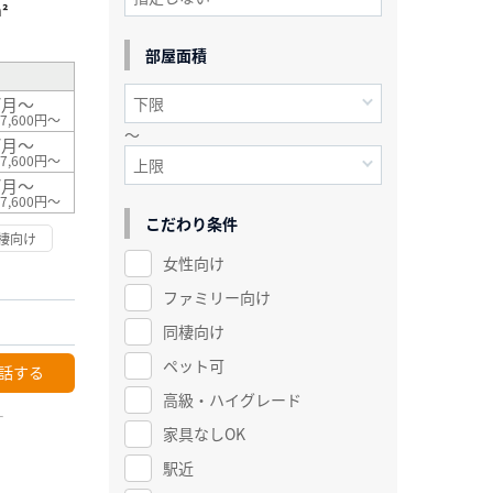
²
部屋面積
/月～
7,600円～
～
/月～
7,600円～
/月～
7,600円～
こだわり条件
棲向け
女性向け
ファミリー向け
同棲向け
ペット可
話する
高級・ハイグレード
ー
家具なしOK
駅近