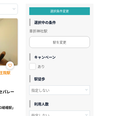
選択条件変更
選択中の条件
車折神社駅
駅を変更
キャンペーン
あり
お気
王院駅
に入
り登
駅徒歩
録
レセパレー
利用人数
コ嵯峨駅」