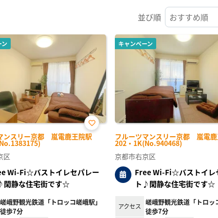
並び順
ーン
キャンペーン
お気
マンスリー京都 嵐電鹿王院駅
フルーツマンスリー京都 嵐電鹿
に入
No.1383175)
202・1K(No.940468)
り登
録
京区
京都市右京区
ree Wi-Fi☆バストイレセパレー
Free Wi-Fi☆バストイ
♪閑静な住宅街です☆
ト♪閑静な住宅街です☆
嵯峨野観光鉄道「トロッコ嵯峨駅」
嵯峨野観光鉄道「トロッ
アクセス
徒歩7分
徒歩7分