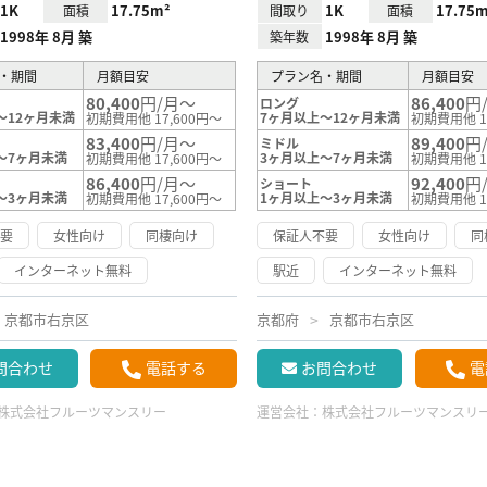
1K
17.75m²
1K
17.75m
面積
間取り
面積
1998年 8月 築
1998年 8月 築
築年数
・期間
月額目安
プラン名・期間
月額目安
80,400
円/月～
86,400
円
ロング
～12ヶ月未満
7ヶ月以上～12ヶ月未満
初期費用他 17,600円～
初期費用他 1
83,400
円/月～
89,400
円
ミドル
～7ヶ月未満
3ヶ月以上～7ヶ月未満
初期費用他 17,600円～
初期費用他 1
86,400
円/月～
92,400
円
ショート
～3ヶ月未満
1ヶ月以上～3ヶ月未満
初期費用他 17,600円～
初期費用他 1
不要
女性向け
同棲向け
保証人不要
女性向け
同
インターネット無料
駅近
インターネット無料
京都市右京区
京都府
京都市右京区
問合わせ
電話する
お問合わせ
電
株式会社フルーツマンスリー
運営会社：
株式会社フルーツマンスリ