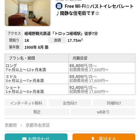
り登
録
Free Wi-Fi☆バストイレセパレート
♪閑静な住宅街です☆
アクセス
嵯峨野観光鉄道「トロッコ嵯峨駅」徒歩7分
間取り
1K
面積
17.75m²
築年数
1998年 8月 築
プラン名・期間
月額目安
86,400
円/月～
ロング
7ヶ月以上～12ヶ月未満
初期費用他 17,600円～
89,400
円/月～
ミドル
3ヶ月以上～7ヶ月未満
初期費用他 17,600円～
92,400
円/月～
ショート
1ヶ月以上～3ヶ月未満
初期費用他 17,600円～
インターネット無料
女性向け
同棲向け
駅近
wifiあり
京都府
京都市右京区
お問合わせ
電話する