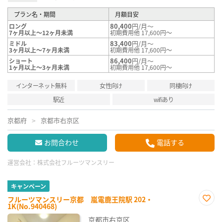
プラン名・期間
月額目安
80,400
円/月～
ロング
7ヶ月以上～12ヶ月未満
初期費用他 17,600円～
83,400
円/月～
ミドル
3ヶ月以上～7ヶ月未満
初期費用他 17,600円～
86,400
円/月～
ショート
1ヶ月以上～3ヶ月未満
初期費用他 17,600円～
インターネット無料
女性向け
同棲向け
駅近
wifiあり
京都府
京都市右京区
お問合わせ
電話する
運営会社：
株式会社フルーツマンスリー
キャンペーン
フルーツマンスリー京都 嵐電鹿王院駅 202・
1K(No.940468)
お気
に入
京都市右京区