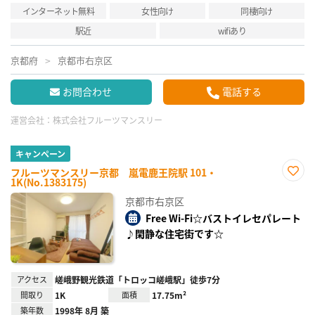
インターネット無料
女性向け
同棲向け
駅近
wifiあり
京都府
京都市右京区
お問合わせ
電話する
運営会社：
株式会社フルーツマンスリー
キャンペーン
フルーツマンスリー京都 嵐電鹿王院駅 101・
1K(No.1383175)
お気
に入
京都市右京区
り登
録
Free Wi-Fi☆バストイレセパレート
♪閑静な住宅街です☆
アクセス
嵯峨野観光鉄道「トロッコ嵯峨駅」徒歩7分
間取り
1K
面積
17.75m²
築年数
1998年 8月 築