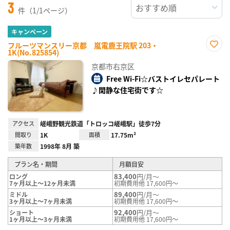
3
件（1/1ページ）
キャンペーン
フルーツマンスリー京都 嵐電鹿王院駅 203・
1K(No.825854)
お気
に入
京都市右京区
り登
録
Free Wi-Fi☆バストイレセパレート
♪閑静な住宅街です☆
アクセス
嵯峨野観光鉄道「トロッコ嵯峨駅」徒歩7分
間取り
1K
面積
17.75m²
築年数
1998年 8月 築
プラン名・期間
月額目安
83,400
円/月～
ロング
7ヶ月以上～12ヶ月未満
初期費用他 17,600円～
89,400
円/月～
ミドル
3ヶ月以上～7ヶ月未満
初期費用他 17,600円～
92,400
円/月～
ショート
1ヶ月以上～3ヶ月未満
初期費用他 17,600円～