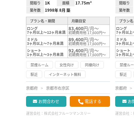
1K
17.75m²
間取り
面積
間取り
1998年 8月 築
築年数
築年数
プラン名・期間
月額目安
プラン名
83,400
円/月～
ロング
ロング
7ヶ月以上～12ヶ月未満
7ヶ月以上
初期費用他 17,600円～
89,400
円/月～
ミドル
ミドル
3ヶ月以上～7ヶ月未満
3ヶ月以上
初期費用他 17,600円～
92,400
円/月～
ショート
ショート
1ヶ月以上～3ヶ月未満
1ヶ月以上
初期費用他 17,600円～
禁煙ルーム
女性向け
同棲向け
禁煙ル
駅近
インターネット無料
駅近
京都府
京都市右京区
京都府
お問合わせ
電話する
お
運営会社：
株式会社フルーツマンスリー
運営会社：