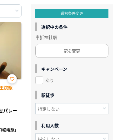
選択条件変更
選択中の条件
車折神社駅
駅を変更
キャンペーン
あり
お気
王院駅
に入
り登
駅徒歩
録
レセパレー
利用人数
コ嵯峨駅」