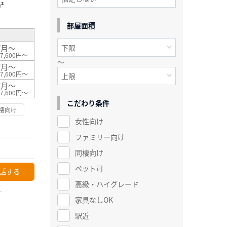
²
部屋面積
/月～
7,600円～
～
/月～
7,600円～
/月～
7,600円～
こだわり条件
棲向け
女性向け
ファミリー向け
同棲向け
ペット可
話する
高級・ハイグレード
ー
家具なしOK
駅近