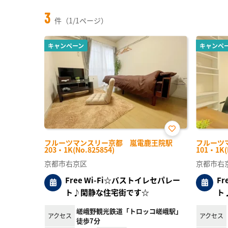
3
件（1/1ページ）
キャンペーン
キャンペ
お気
フルーツマンスリー京都 嵐電鹿王院駅
フルーツ
に入
203・1K(No.825854)
101・1K(
り登
録
京都市右京区
京都市右
Free Wi-Fi☆バストイレセパレー
F
ト♪閑静な住宅街です☆
ト
嵯峨野観光鉄道「トロッコ嵯峨駅」
アクセス
アクセス
徒歩7分