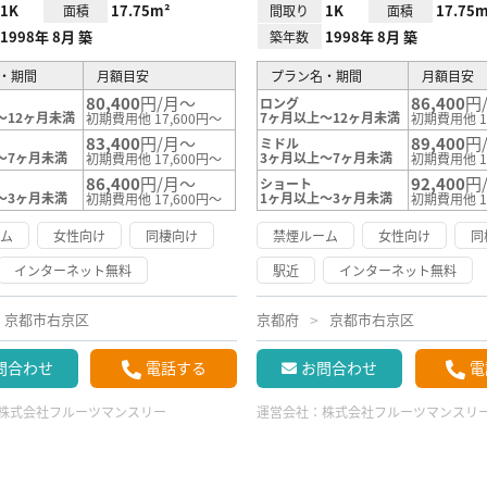
1K
17.75m²
1K
17.75m
面積
間取り
面積
1998年 8月 築
1998年 8月 築
築年数
・期間
月額目安
プラン名・期間
月額目安
80,400
円/月～
86,400
円
ロング
～12ヶ月未満
7ヶ月以上～12ヶ月未満
初期費用他 17,600円～
初期費用他 1
83,400
円/月～
89,400
円
ミドル
～7ヶ月未満
3ヶ月以上～7ヶ月未満
初期費用他 17,600円～
初期費用他 1
86,400
円/月～
92,400
円
ショート
～3ヶ月未満
1ヶ月以上～3ヶ月未満
初期費用他 17,600円～
初期費用他 1
ーム
女性向け
同棲向け
禁煙ルーム
女性向け
同
インターネット無料
駅近
インターネット無料
京都市右京区
京都府
京都市右京区
問合わせ
電話する
お問合わせ
電
株式会社フルーツマンスリー
運営会社：
株式会社フルーツマンスリ