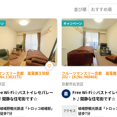
並び順
ーン
キャンペーン
お気
マンスリー京都 嵐電鹿王院駅
フルーツマンスリー京都 嵐電鹿
に入
No.1383175)
202・1K(No.940468)
り登
録
京区
京都市右京区
ree Wi-Fi☆バストイレセパレー
Free Wi-Fi☆バストイ
♪閑静な住宅街です☆
ト♪閑静な住宅街です☆
嵯峨野観光鉄道「トロッコ嵯峨駅」
嵯峨野観光鉄道「トロッ
アクセス
徒歩7分
徒歩7分