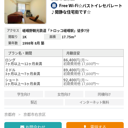
り登
録
Free Wi-Fi☆バストイレセパレート
♪閑静な住宅街です☆
アクセス
嵯峨野観光鉄道「トロッコ嵯峨駅」徒歩7分
間取り
1K
面積
17.75m²
築年数
1998年 8月 築
プラン名・期間
月額目安
86,400
円/月～
ロング
7ヶ月以上～12ヶ月未満
初期費用他 17,600円～
89,400
円/月～
ミドル
3ヶ月以上～7ヶ月未満
初期費用他 17,600円～
92,400
円/月～
ショート
1ヶ月以上～3ヶ月未満
初期費用他 17,600円～
学生向け
女性向け
同棲向け
駅近
インターネット無料
京都府
京都市右京区
お問合わせ
電話する