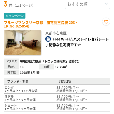
3
件（1/1ページ）
キャンペーン
フルーツマンスリー京都 嵐電鹿王院駅 203・
1K(No.825854)
お気
に入
京都市右京区
り登
録
Free Wi-Fi☆バストイレセパレート
♪閑静な住宅街です☆
アクセス
嵯峨野観光鉄道「トロッコ嵯峨駅」徒歩7分
間取り
1K
面積
17.75m²
築年数
1998年 8月 築
プラン名・期間
月額目安
83,400
円/月～
ロング
7ヶ月以上～12ヶ月未満
初期費用他 17,600円～
89,400
円/月～
ミドル
3ヶ月以上～7ヶ月未満
初期費用他 17,600円～
92,400
円/月～
ショート
1ヶ月以上～3ヶ月未満
初期費用他 17,600円～