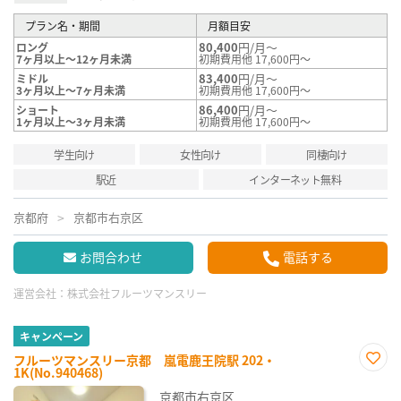
プラン名・期間
月額目安
80,400
円/月～
ロング
7ヶ月以上～12ヶ月未満
初期費用他 17,600円～
83,400
円/月～
ミドル
3ヶ月以上～7ヶ月未満
初期費用他 17,600円～
86,400
円/月～
ショート
1ヶ月以上～3ヶ月未満
初期費用他 17,600円～
学生向け
女性向け
同棲向け
駅近
インターネット無料
京都府
京都市右京区
お問合わせ
電話する
運営会社：
株式会社フルーツマンスリー
キャンペーン
フルーツマンスリー京都 嵐電鹿王院駅 202・
1K(No.940468)
お気
に入
京都市右京区