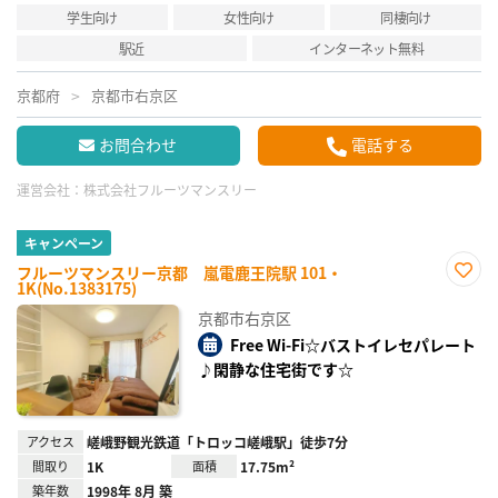
学生向け
女性向け
同棲向け
駅近
インターネット無料
京都府
京都市右京区
お問合わせ
電話する
運営会社：
株式会社フルーツマンスリー
キャンペーン
フルーツマンスリー京都 嵐電鹿王院駅 101・
1K(No.1383175)
お気
に入
京都市右京区
り登
録
Free Wi-Fi☆バストイレセパレート
♪閑静な住宅街です☆
アクセス
嵯峨野観光鉄道「トロッコ嵯峨駅」徒歩7分
間取り
1K
面積
17.75m²
築年数
1998年 8月 築