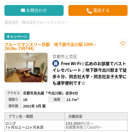
お問合わせ
電話する
運営会社：
株式会社フルーツマンスリー
キャンペーン
フルーツマンスリー京都 地下鉄今出川駅 1005・
1K(No.798744)
お気
に入
京都市上京区
り登
録
Free Wi-Fi☆広めのお部屋でバスト
イレセパレート♪地下鉄今出川駅まで徒
歩６分、同志社大学・同志社女子大学に
も通学便利です☆
アクセス
京都市烏丸線「今出川駅」徒歩6分
間取り
1K
面積
23.7m²
築年数
2001年 3月 築
プラン名・期間
月額目安
143,400
円/月～
ロング
7ヶ月以上～12ヶ月未満
初期費用他 17,600円～