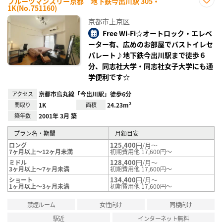
フルーツマンスリー京都 地下鉄今出川駅 305・
1K(No.751160)
お気
に入
京都市上京区
り登
録
Free Wi-Fi☆オートロック・エレベ
ーター有、広めのお部屋でバストイレセ
パレート♪地下鉄今出川駅まで徒歩６
分、同志社大学・同志社女子大学にも通
学便利です☆
アクセス
京都市烏丸線「今出川駅」徒歩6分
間取り
1K
面積
24.23m²
築年数
2001年 3月 築
プラン名・期間
月額目安
125,400
円/月～
ロング
7ヶ月以上～12ヶ月未満
初期費用他 17,600円～
128,400
円/月～
ミドル
3ヶ月以上～7ヶ月未満
初期費用他 17,600円～
134,400
円/月～
ショート
1ヶ月以上～3ヶ月未満
初期費用他 17,600円～
禁煙ルーム
女性向け
同棲向け
駅近
インターネット無料