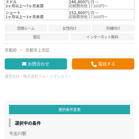
146,400
円/月～
ミドル
3ヶ月以上～7ヶ月未満
初期費用他 17,600円～
152,400
円/月～
ショート
1ヶ月以上～3ヶ月未満
初期費用他 17,600円～
禁煙ルーム
女性向け
同棲向け
駅近
インターネット無料
京都府
京都市上京区
お問合わせ
電話する
運営会社：
株式会社フルーツマンスリー
選択条件変更
選択中の条件
今出川駅