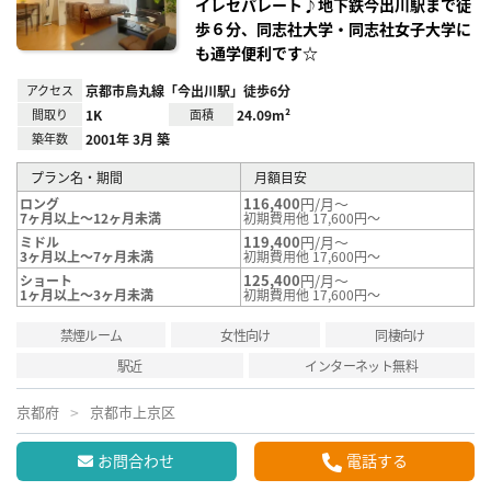
イレセパレート♪地下鉄今出川駅まで徒
歩６分、同志社大学・同志社女子大学に
も通学便利です☆
アクセス
京都市烏丸線「今出川駅」徒歩6分
間取り
1K
面積
24.09m²
築年数
2001年 3月 築
プラン名・期間
月額目安
116,400
円/月～
ロング
7ヶ月以上～12ヶ月未満
初期費用他 17,600円～
119,400
円/月～
ミドル
3ヶ月以上～7ヶ月未満
初期費用他 17,600円～
125,400
円/月～
ショート
1ヶ月以上～3ヶ月未満
初期費用他 17,600円～
禁煙ルーム
女性向け
同棲向け
駅近
インターネット無料
京都府
京都市上京区
お問合わせ
電話する