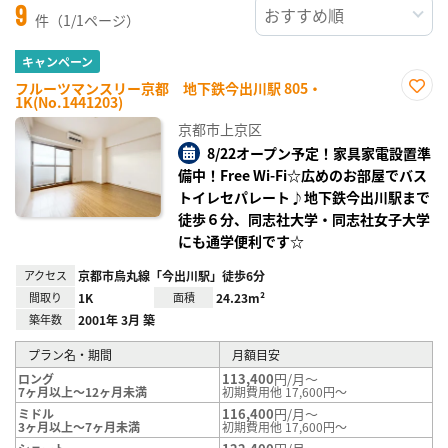
9
件（1/1ページ）
キャンペーン
フルーツマンスリー京都 地下鉄今出川駅 805・
1K(No.1441203)
お気
に入
京都市上京区
り登
録
8/22オープン予定！家具家電設置準
備中！Free Wi-Fi☆広めのお部屋でバス
トイレセパレート♪地下鉄今出川駅まで
徒歩６分、同志社大学・同志社女子大学
にも通学便利です☆
アクセス
京都市烏丸線「今出川駅」徒歩6分
間取り
1K
面積
24.23m²
築年数
2001年 3月 築
プラン名・期間
月額目安
113,400
円/月～
ロング
7ヶ月以上～12ヶ月未満
初期費用他 17,600円～
116,400
円/月～
ミドル
3ヶ月以上～7ヶ月未満
初期費用他 17,600円～