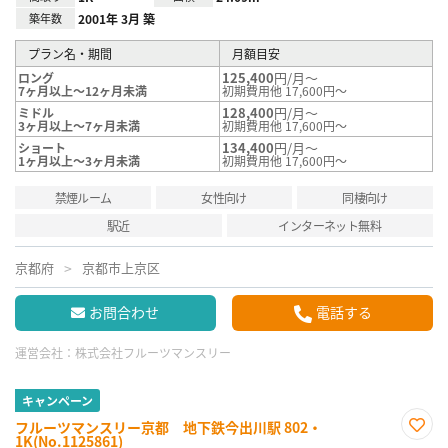
築年数
2001年 3月 築
プラン名・期間
月額目安
125,400
円/月～
ロング
7ヶ月以上～12ヶ月未満
初期費用他 17,600円～
128,400
円/月～
ミドル
3ヶ月以上～7ヶ月未満
初期費用他 17,600円～
134,400
円/月～
ショート
1ヶ月以上～3ヶ月未満
初期費用他 17,600円～
禁煙ルーム
女性向け
同棲向け
駅近
インターネット無料
京都府
京都市上京区
お問合わせ
電話する
運営会社：
株式会社フルーツマンスリー
キャンペーン
フルーツマンスリー京都 地下鉄今出川駅 802・
1K(No.1125861)