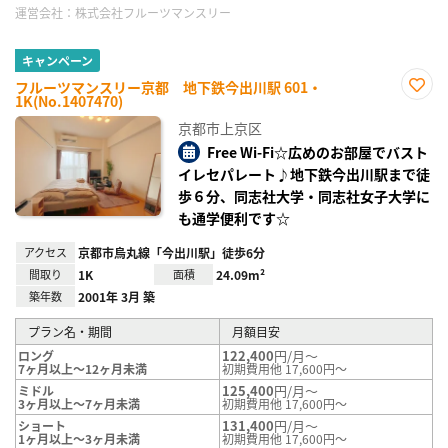
運営会社：
株式会社フルーツマンスリー
キャンペーン
フルーツマンスリー京都 地下鉄今出川駅 601・
1K(No.1407470)
お気
に入
京都市上京区
り登
録
Free Wi-Fi☆広めのお部屋でバスト
イレセパレート♪地下鉄今出川駅まで徒
歩６分、同志社大学・同志社女子大学に
も通学便利です☆
アクセス
京都市烏丸線「今出川駅」徒歩6分
間取り
1K
面積
24.09m²
築年数
2001年 3月 築
プラン名・期間
月額目安
122,400
円/月～
ロング
7ヶ月以上～12ヶ月未満
初期費用他 17,600円～
125,400
円/月～
ミドル
3ヶ月以上～7ヶ月未満
初期費用他 17,600円～
131,400
円/月～
ショート
1ヶ月以上～3ヶ月未満
初期費用他 17,600円～