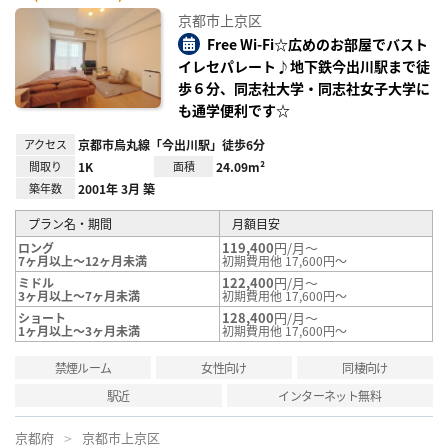
お気
に入
京都市上京区
り登
録
Free Wi-Fi☆広めのお部屋でバスト
イレセパレート♪地下鉄今出川駅まで徒
歩６分、同志社大学・同志社女子大学に
も通学便利です☆
アクセス
京都市烏丸線「今出川駅」徒歩6分
間取り
1K
面積
24.09m²
築年数
2001年 3月 築
プラン名・期間
月額目安
119,400
円/月～
ロング
7ヶ月以上～12ヶ月未満
初期費用他 17,600円～
122,400
円/月～
ミドル
3ヶ月以上～7ヶ月未満
初期費用他 17,600円～
128,400
円/月～
ショート
1ヶ月以上～3ヶ月未満
初期費用他 17,600円～
禁煙ルーム
女性向け
同棲向け
駅近
インターネット無料
京都府
京都市上京区