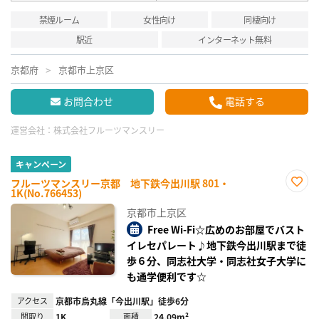
禁煙ルーム
女性向け
同棲向け
駅近
インターネット無料
京都府
京都市上京区
お問合わせ
電話する
運営会社：
株式会社フルーツマンスリー
キャンペーン
フルーツマンスリー京都 地下鉄今出川駅 801・
1K(No.766453)
お気
に入
京都市上京区
り登
録
Free Wi-Fi☆広めのお部屋でバスト
イレセパレート♪地下鉄今出川駅まで徒
歩６分、同志社大学・同志社女子大学に
も通学便利です☆
アクセス
京都市烏丸線「今出川駅」徒歩6分
間取り
1K
面積
24.09m²