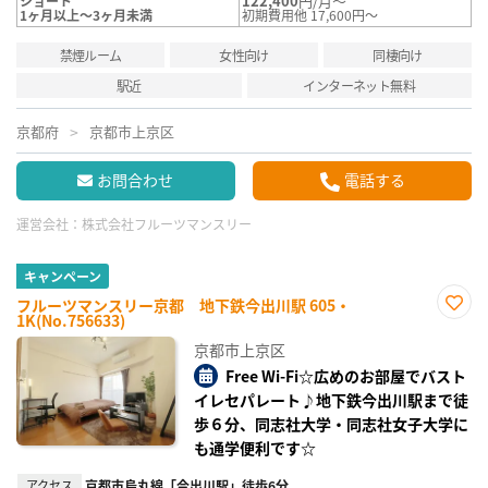
122,400
円/月～
ショート
1ヶ月以上～3ヶ月未満
初期費用他 17,600円～
禁煙ルーム
女性向け
同棲向け
駅近
インターネット無料
京都府
京都市上京区
お問合わせ
電話する
運営会社：
株式会社フルーツマンスリー
キャンペーン
フルーツマンスリー京都 地下鉄今出川駅 605・
1K(No.756633)
お気
に入
京都市上京区
り登
録
Free Wi-Fi☆広めのお部屋でバスト
イレセパレート♪地下鉄今出川駅まで徒
歩６分、同志社大学・同志社女子大学に
も通学便利です☆
アクセス
京都市烏丸線「今出川駅」徒歩6分