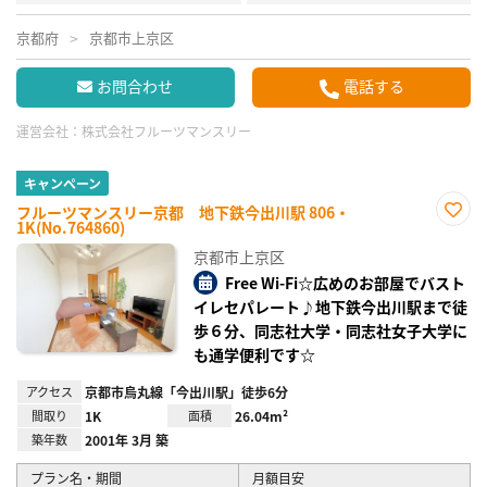
京都府
京都市上京区
お問合わせ
電話する
運営会社：
株式会社フルーツマンスリー
キャンペーン
フルーツマンスリー京都 地下鉄今出川駅 806・
1K(No.764860)
お気
に入
京都市上京区
り登
録
Free Wi-Fi☆広めのお部屋でバスト
イレセパレート♪地下鉄今出川駅まで徒
歩６分、同志社大学・同志社女子大学に
も通学便利です☆
アクセス
京都市烏丸線「今出川駅」徒歩6分
間取り
1K
面積
26.04m²
築年数
2001年 3月 築
プラン名・期間
月額目安