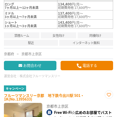
134,400
円/月～
ロング
7ヶ月以上～12ヶ月未満
初期費用他 17,600円～
137,400
円/月～
ミドル
3ヶ月以上～7ヶ月未満
初期費用他 17,600円～
143,400
円/月～
ショート
1ヶ月以上～3ヶ月未満
初期費用他 17,600円～
禁煙ルーム
女性向け
同棲向け
駅近
インターネット無料
京都府
京都市上京区
お問合わせ
電話する
運営会社：
株式会社フルーツマンスリー
キャンペーン
フルーツマンスリー京都 地下鉄今出川駅 501・
1K(No.1395633)
お気
に入
京都市上京区
り登
録
Free Wi-Fi☆広めのお部屋でバスト