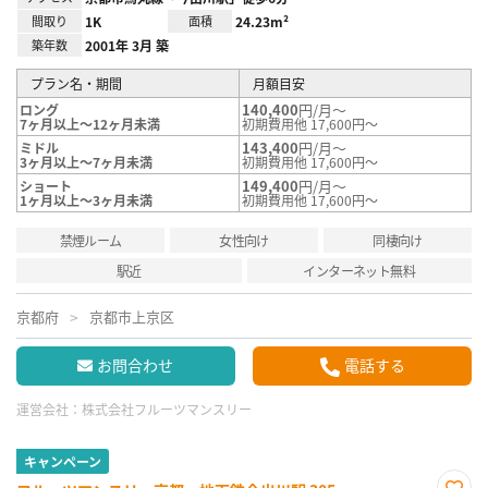
間取り
1K
面積
24.23m²
築年数
2001年 3月 築
プラン名・期間
月額目安
140,400
円/月～
ロング
7ヶ月以上～12ヶ月未満
初期費用他 17,600円～
143,400
円/月～
ミドル
3ヶ月以上～7ヶ月未満
初期費用他 17,600円～
149,400
円/月～
ショート
1ヶ月以上～3ヶ月未満
初期費用他 17,600円～
禁煙ルーム
女性向け
同棲向け
駅近
インターネット無料
京都府
京都市上京区
お問合わせ
電話する
運営会社：
株式会社フルーツマンスリー
キャンペーン