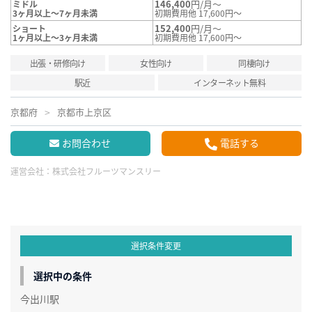
146,400
円/月～
ミドル
3ヶ月以上～7ヶ月未満
初期費用他 17,600円～
152,400
円/月～
ショート
1ヶ月以上～3ヶ月未満
初期費用他 17,600円～
出張・研修向け
女性向け
同棲向け
駅近
インターネット無料
京都府
京都市上京区
お問合わせ
電話する
運営会社：
株式会社フルーツマンスリー
選択条件変更
選択中の条件
今出川駅