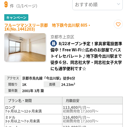
9
件（1/1ページ）
キャンペーン
フルーツマンスリー京都 地下鉄今出川駅 805・
1K(No.1441203)
お気
に入
京都市上京区
り登
録
8/22オープン予定！家具家電設置準
備中！Free Wi-Fi☆広めのお部屋でバス
トイレセパレート♪地下鉄今出川駅まで
徒歩６分、同志社大学・同志社女子大学
にも通学便利です☆
アクセス
京都市烏丸線「今出川駅」徒歩6分
間取り
1K
面積
24.23m²
築年数
2001年 3月 築
プラン名・期間
月額目安
113,400
円/月～
ロング
7ヶ月以上～12ヶ月未満
初期費用他 17,600円～
116,400
円/月～
ミドル
3ヶ月以上～7ヶ月未満
初期費用他 17,600円～