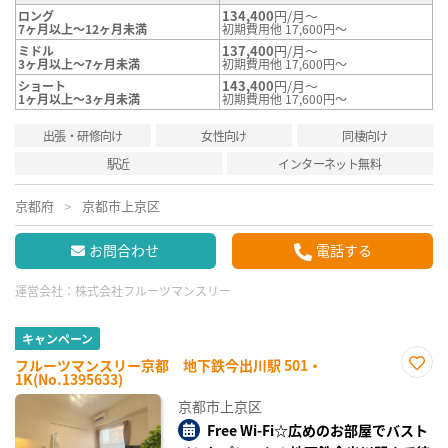
134,400
円/月～
ロング
7ヶ月以上～12ヶ月未満
初期費用他 17,600円～
137,400
円/月～
ミドル
3ヶ月以上～7ヶ月未満
初期費用他 17,600円～
143,400
円/月～
ショート
1ヶ月以上～3ヶ月未満
初期費用他 17,600円～
出張・研修向け
女性向け
同棲向け
駅近
インターネット無料
京都府
京都市上京区
お問合わせ
電話する
運営会社：
株式会社フルーツマンスリー
キャンペーン
フルーツマンスリー京都 地下鉄今出川駅 501・
1K(No.1395633)
お気
に入
京都市上京区
り登
録
Free Wi-Fi☆広めのお部屋でバスト