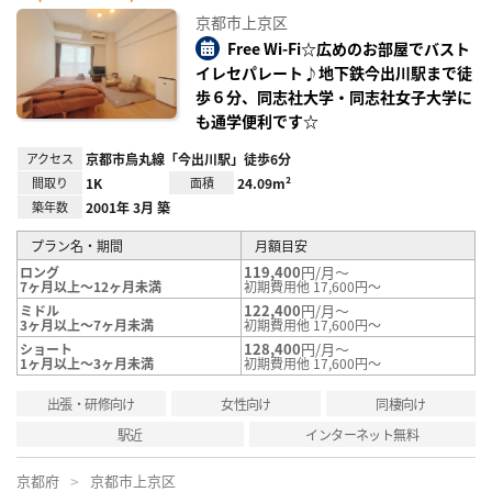
お気
に入
京都市上京区
り登
録
Free Wi-Fi☆広めのお部屋でバスト
イレセパレート♪地下鉄今出川駅まで徒
歩６分、同志社大学・同志社女子大学に
も通学便利です☆
アクセス
京都市烏丸線「今出川駅」徒歩6分
間取り
1K
面積
24.09m²
築年数
2001年 3月 築
プラン名・期間
月額目安
119,400
円/月～
ロング
7ヶ月以上～12ヶ月未満
初期費用他 17,600円～
122,400
円/月～
ミドル
3ヶ月以上～7ヶ月未満
初期費用他 17,600円～
128,400
円/月～
ショート
1ヶ月以上～3ヶ月未満
初期費用他 17,600円～
出張・研修向け
女性向け
同棲向け
駅近
インターネット無料
京都府
京都市上京区