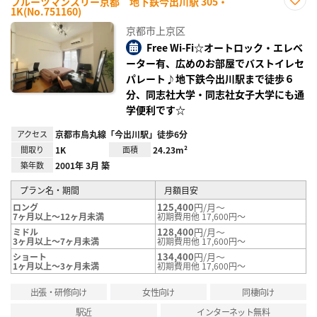
フルーツマンスリー京都 地下鉄今出川駅 305・
1K(No.751160)
お気
に入
京都市上京区
り登
録
Free Wi-Fi☆オートロック・エレベ
ーター有、広めのお部屋でバストイレセ
パレート♪地下鉄今出川駅まで徒歩６
分、同志社大学・同志社女子大学にも通
学便利です☆
アクセス
京都市烏丸線「今出川駅」徒歩6分
間取り
1K
面積
24.23m²
築年数
2001年 3月 築
プラン名・期間
月額目安
125,400
円/月～
ロング
7ヶ月以上～12ヶ月未満
初期費用他 17,600円～
128,400
円/月～
ミドル
3ヶ月以上～7ヶ月未満
初期費用他 17,600円～
134,400
円/月～
ショート
1ヶ月以上～3ヶ月未満
初期費用他 17,600円～
出張・研修向け
女性向け
同棲向け
駅近
インターネット無料