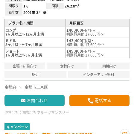
間取り
1K
面積
24.23m²
築年数
2001年 3月 築
プラン名・期間
月額目安
140,400
円/月～
ロング
7ヶ月以上～12ヶ月未満
初期費用他 17,600円～
143,400
円/月～
ミドル
3ヶ月以上～7ヶ月未満
初期費用他 17,600円～
149,400
円/月～
ショート
1ヶ月以上～3ヶ月未満
初期費用他 17,600円～
出張・研修向け
女性向け
同棲向け
駅近
インターネット無料
京都府
京都市上京区
お問合わせ
電話する
運営会社：
株式会社フルーツマンスリー
キャンペーン