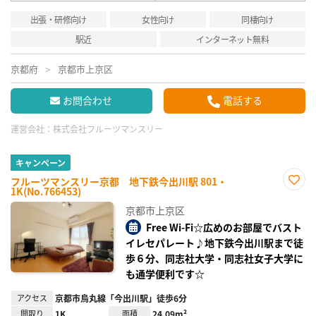
出張・研修向け
女性向け
同棲向け
駅近
インターネット無料
京都府
京都市上京区
お問合わせ
電話する
運営会社：
株式会社フルーツマンスリー
キャンペーン
フルーツマンスリー京都 地下鉄今出川駅 801・
1K(No.766453)
お気
に入
京都市上京区
り登
録
Free Wi-Fi☆広めのお部屋でバスト
イレセパレート♪地下鉄今出川駅まで徒
歩６分、同志社大学・同志社女子大学に
も通学便利です☆
アクセス
京都市烏丸線「今出川駅」徒歩6分
間取り
1K
面積
24.09m²