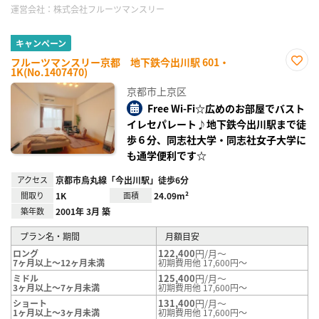
運営会社：
株式会社フルーツマンスリー
キャンペーン
フルーツマンスリー京都 地下鉄今出川駅 601・
1K(No.1407470)
お気
に入
京都市上京区
り登
録
Free Wi-Fi☆広めのお部屋でバスト
イレセパレート♪地下鉄今出川駅まで徒
歩６分、同志社大学・同志社女子大学に
も通学便利です☆
アクセス
京都市烏丸線「今出川駅」徒歩6分
間取り
1K
面積
24.09m²
築年数
2001年 3月 築
プラン名・期間
月額目安
122,400
円/月～
ロング
7ヶ月以上～12ヶ月未満
初期費用他 17,600円～
125,400
円/月～
ミドル
3ヶ月以上～7ヶ月未満
初期費用他 17,600円～
131,400
円/月～
ショート
1ヶ月以上～3ヶ月未満
初期費用他 17,600円～