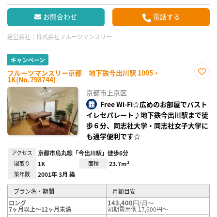
お問合わせ
電話する
運営会社：
株式会社フルーツマンスリー
キャンペーン
フルーツマンスリー京都 地下鉄今出川駅 1005・
1K(No.798744)
お気
に入
京都市上京区
り登
録
Free Wi-Fi☆広めのお部屋でバスト
イレセパレート♪地下鉄今出川駅まで徒
歩６分、同志社大学・同志社女子大学に
も通学便利です☆
アクセス
京都市烏丸線「今出川駅」徒歩6分
間取り
1K
面積
23.7m²
築年数
2001年 3月 築
プラン名・期間
月額目安
143,400
円/月～
ロング
7ヶ月以上～12ヶ月未満
初期費用他 17,600円～