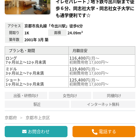
イレセパレート♪地下鉄今出川駅まで徒
歩６分、同志社大学・同志社女子大学に
も通学便利です☆
アクセス
京都市烏丸線「今出川駅」徒歩6分
間取り
1K
面積
24.09m²
築年数
2001年 3月 築
プラン名・期間
月額目安
116,400
円/月～
ロング
7ヶ月以上～12ヶ月未満
初期費用他 17,600円～
119,400
円/月～
ミドル
3ヶ月以上～7ヶ月未満
初期費用他 17,600円～
125,400
円/月～
ショート
1ヶ月以上～3ヶ月未満
初期費用他 17,600円～
出張・研修向け
女性向け
同棲向け
駅近
インターネット無料
京都府
京都市上京区
お問合わせ
電話する