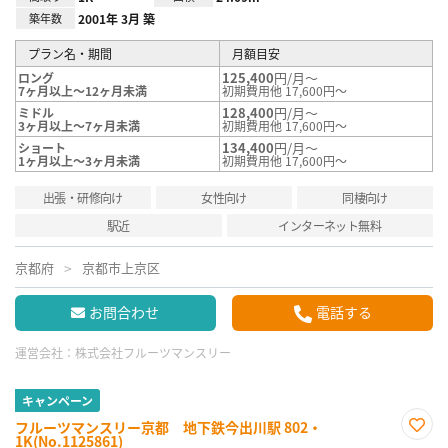
築年数
2001年 3月 築
プラン名・期間
月額目安
125,400
円/月～
ロング
7ヶ月以上～12ヶ月未満
初期費用他 17,600円～
128,400
円/月～
ミドル
3ヶ月以上～7ヶ月未満
初期費用他 17,600円～
134,400
円/月～
ショート
1ヶ月以上～3ヶ月未満
初期費用他 17,600円～
出張・研修向け
女性向け
同棲向け
駅近
インターネット無料
京都府
京都市上京区
お問合わせ
電話する
運営会社：
株式会社フルーツマンスリー
キャンペーン
フルーツマンスリー京都 地下鉄今出川駅 802・
1K(No.1125861)