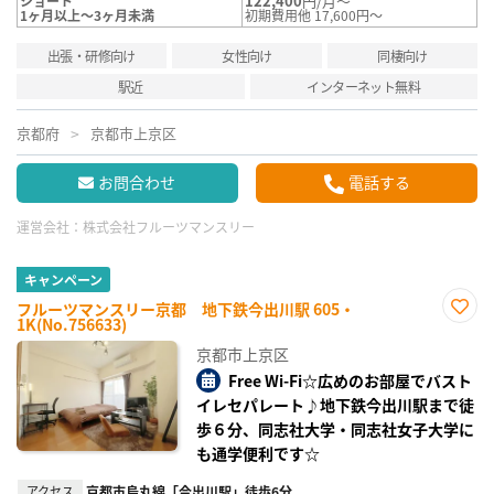
122,400
円/月～
ショート
1ヶ月以上～3ヶ月未満
初期費用他 17,600円～
出張・研修向け
女性向け
同棲向け
駅近
インターネット無料
京都府
京都市上京区
お問合わせ
電話する
運営会社：
株式会社フルーツマンスリー
キャンペーン
フルーツマンスリー京都 地下鉄今出川駅 605・
1K(No.756633)
お気
に入
京都市上京区
り登
録
Free Wi-Fi☆広めのお部屋でバスト
イレセパレート♪地下鉄今出川駅まで徒
歩６分、同志社大学・同志社女子大学に
も通学便利です☆
アクセス
京都市烏丸線「今出川駅」徒歩6分