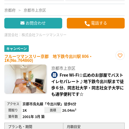
京都府
京都市上京区
お問合わせ
電話する
運営会社：
株式会社フルーツマンスリー
キャンペーン
フルーツマンスリー京都 地下鉄今出川駅 806・
1K(No.764860)
お気
に入
京都市上京区
り登
録
Free Wi-Fi☆広めのお部屋でバスト
イレセパレート♪地下鉄今出川駅まで徒
歩６分、同志社大学・同志社女子大学に
も通学便利です☆
アクセス
京都市烏丸線「今出川駅」徒歩6分
間取り
1K
面積
26.04m²
築年数
2001年 3月 築
プラン名・期間
月額目安