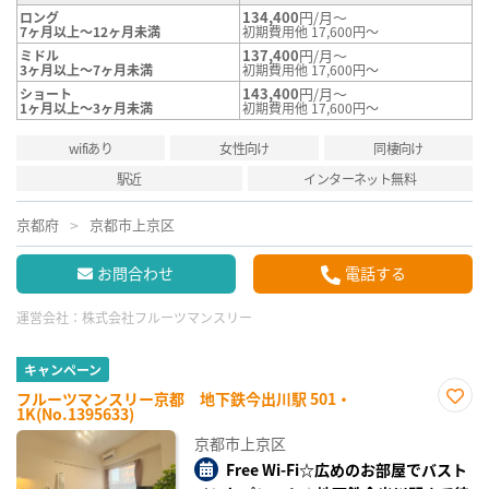
134,400
円/月～
ロング
7ヶ月以上～12ヶ月未満
初期費用他 17,600円～
137,400
円/月～
ミドル
3ヶ月以上～7ヶ月未満
初期費用他 17,600円～
143,400
円/月～
ショート
1ヶ月以上～3ヶ月未満
初期費用他 17,600円～
wifiあり
女性向け
同棲向け
駅近
インターネット無料
京都府
京都市上京区
お問合わせ
電話する
運営会社：
株式会社フルーツマンスリー
キャンペーン
フルーツマンスリー京都 地下鉄今出川駅 501・
1K(No.1395633)
お気
に入
京都市上京区
り登
録
Free Wi-Fi☆広めのお部屋でバスト