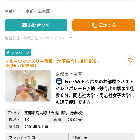
京都府
京都市上京区
お問合わせ
電話する
運営会社：
株式会社フルーツマンスリー
キャンペーン
フルーツマンスリー京都 地下鉄今出川駅 806・
1K(No.764860)
お気
に入
京都市上京区
り登
録
Free Wi-Fi☆広めのお部屋でバスト
イレセパレート♪地下鉄今出川駅まで徒
歩６分、同志社大学・同志社女子大学に
も通学便利です☆
アクセス
京都市烏丸線「今出川駅」徒歩6分
間取り
1K
面積
26.04m²
築年数
2001年 3月 築
プラン名・期間
月額目安