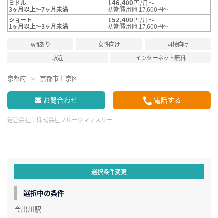
146,400
円/月～
ミドル
3ヶ月以上～7ヶ月未満
初期費用他 17,600円～
152,400
円/月～
ショート
1ヶ月以上～3ヶ月未満
初期費用他 17,600円～
wifiあり
女性向け
同棲向け
駅近
インターネット無料
京都府
京都市上京区
お問合わせ
電話する
運営会社：
株式会社フルーツマンスリー
選択条件変更
選択中の条件
今出川駅