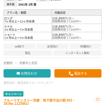
築年数
2001年 3月 築
プラン名・期間
月額目安
125,400
円/月～
ロング
7ヶ月以上～12ヶ月未満
初期費用他 17,600円～
128,400
円/月～
ミドル
3ヶ月以上～7ヶ月未満
初期費用他 17,600円～
134,400
円/月～
ショート
1ヶ月以上～3ヶ月未満
初期費用他 17,600円～
wifiあり
女性向け
同棲向け
駅近
インターネット無料
京都府
京都市上京区
お問合わせ
電話する
運営会社：
株式会社フルーツマンスリー
キャンペーン
フルーツマンスリー京都 地下鉄今出川駅 802・
1K(No.1125861)