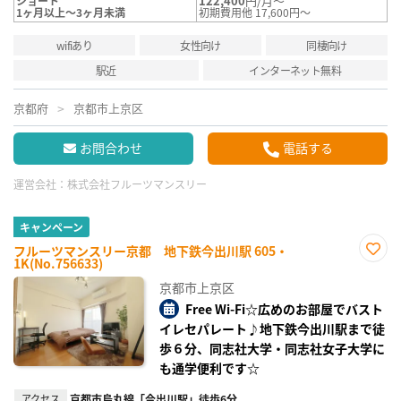
122,400
円/月～
ショート
1ヶ月以上～3ヶ月未満
初期費用他 17,600円～
wifiあり
女性向け
同棲向け
駅近
インターネット無料
京都府
京都市上京区
お問合わせ
電話する
運営会社：
株式会社フルーツマンスリー
キャンペーン
フルーツマンスリー京都 地下鉄今出川駅 605・
1K(No.756633)
お気
に入
京都市上京区
り登
録
Free Wi-Fi☆広めのお部屋でバスト
イレセパレート♪地下鉄今出川駅まで徒
歩６分、同志社大学・同志社女子大学に
も通学便利です☆
アクセス
京都市烏丸線「今出川駅」徒歩6分