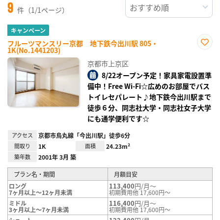
9
件（1/1ページ）
キャンペーン
フルーツマンスリー京都 地下鉄今出川駅 805・
1K(No.1441203)
お気
に入
京都市上京区
り登
録
8/22オープン予定！家具家電設置準
備中！Free Wi-Fi☆広めのお部屋でバス
トイレセパレート♪地下鉄今出川駅まで
徒歩６分、同志社大学・同志社女子大学
にも通学便利です☆
アクセス
京都市烏丸線「今出川駅」徒歩6分
間取り
1K
面積
24.23m²
築年数
2001年 3月 築
プラン名・期間
月額目安
113,400
円/月～
ロング
7ヶ月以上～12ヶ月未満
初期費用他 17,600円～
116,400
円/月～
ミドル
3ヶ月以上～7ヶ月未満
初期費用他 17,600円～