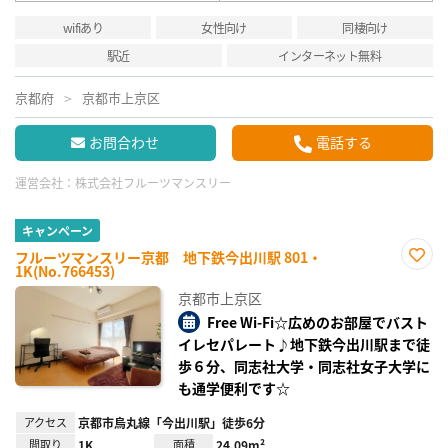
wifiあり
女性向け
同棲向け
駅近
インターネット無料
京都府
京都市上京区
お問合わせ
電話する
運営会社：
株式会社フルーツマンスリー
キャンペーン
フルーツマンスリー京都 地下鉄今出川駅 801・
1K(No.766453)
お気
に入
京都市上京区
り登
録
Free Wi-Fi☆広めのお部屋でバスト
イレセパレート♪地下鉄今出川駅まで徒
歩６分、同志社大学・同志社女子大学に
も通学便利です☆
アクセス
京都市烏丸線「今出川駅」徒歩6分
間取り
1K
面積
24.09m²