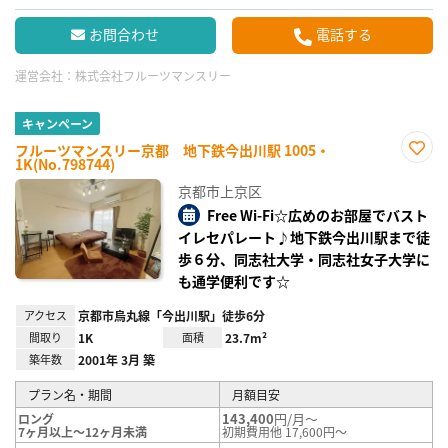
お問合わせ
電話する
運営会社：
株式会社フルーツマンスリー
キャンペーン
フルーツマンスリー京都 地下鉄今出川駅 1005・
1K(No.798744)
お気
に入
京都市上京区
り登
録
Free Wi-Fi☆広めのお部屋でバスト
イレセパレート♪地下鉄今出川駅まで徒
歩６分、同志社大学・同志社女子大学に
も通学便利です☆
アクセス
京都市烏丸線「今出川駅」徒歩6分
間取り
1K
面積
23.7m²
築年数
2001年 3月 築
プラン名・期間
月額目安
143,400
円/月～
ロング
7ヶ月以上～12ヶ月未満
初期費用他 17,600円～