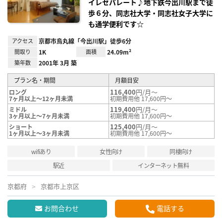
イレセパレート♪地下鉄今出川駅まで徒
歩６分、同志社大学・同志社女子大学に
も通学便利です☆
アクセス
京都市烏丸線「今出川駅」徒歩6分
間取り
1K
面積
24.09m²
築年数
2001年 3月 築
プラン名・期間
月額目安
116,400
円/月～
ロング
7ヶ月以上～12ヶ月未満
初期費用他 17,600円～
119,400
円/月～
ミドル
3ヶ月以上～7ヶ月未満
初期費用他 17,600円～
125,400
円/月～
ショート
1ヶ月以上～3ヶ月未満
初期費用他 17,600円～
wifiあり
女性向け
同棲向け
駅近
インターネット無料
京都府
京都市上京区
お問合わせ
電話する