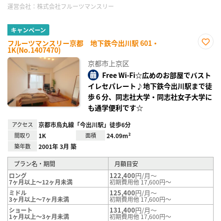
運営会社：
株式会社フルーツマンスリー
キャンペーン
フルーツマンスリー京都 地下鉄今出川駅 601・
1K(No.1407470)
お気
に入
京都市上京区
り登
録
Free Wi-Fi☆広めのお部屋でバスト
イレセパレート♪地下鉄今出川駅まで徒
歩６分、同志社大学・同志社女子大学に
も通学便利です☆
アクセス
京都市烏丸線「今出川駅」徒歩6分
間取り
1K
面積
24.09m²
築年数
2001年 3月 築
プラン名・期間
月額目安
122,400
円/月～
ロング
7ヶ月以上～12ヶ月未満
初期費用他 17,600円～
125,400
円/月～
ミドル
3ヶ月以上～7ヶ月未満
初期費用他 17,600円～
131,400
円/月～
ショート
1ヶ月以上～3ヶ月未満
初期費用他 17,600円～