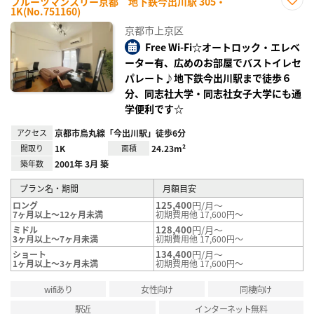
フルーツマンスリー京都 地下鉄今出川駅 305・
1K(No.751160)
お気
に入
京都市上京区
り登
録
Free Wi-Fi☆オートロック・エレベ
ーター有、広めのお部屋でバストイレセ
パレート♪地下鉄今出川駅まで徒歩６
分、同志社大学・同志社女子大学にも通
学便利です☆
アクセス
京都市烏丸線「今出川駅」徒歩6分
間取り
1K
面積
24.23m²
築年数
2001年 3月 築
プラン名・期間
月額目安
125,400
円/月～
ロング
7ヶ月以上～12ヶ月未満
初期費用他 17,600円～
128,400
円/月～
ミドル
3ヶ月以上～7ヶ月未満
初期費用他 17,600円～
134,400
円/月～
ショート
1ヶ月以上～3ヶ月未満
初期費用他 17,600円～
wifiあり
女性向け
同棲向け
駅近
インターネット無料