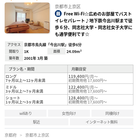
お気
に入
京都市上京区
り登
録
Free Wi-Fi☆広めのお部屋でバスト
イレセパレート♪地下鉄今出川駅まで徒
歩６分、同志社大学・同志社女子大学に
も通学便利です☆
アクセス
京都市烏丸線「今出川駅」徒歩6分
間取り
1K
面積
24.09m²
築年数
2001年 3月 築
プラン名・期間
月額目安
119,400
円/月～
ロング
7ヶ月以上～12ヶ月未満
初期費用他 17,600円～
122,400
円/月～
ミドル
3ヶ月以上～7ヶ月未満
初期費用他 17,600円～
128,400
円/月～
ショート
1ヶ月以上～3ヶ月未満
初期費用他 17,600円～
wifiあり
女性向け
同棲向け
駅近
インターネット無料
京都府
京都市上京区