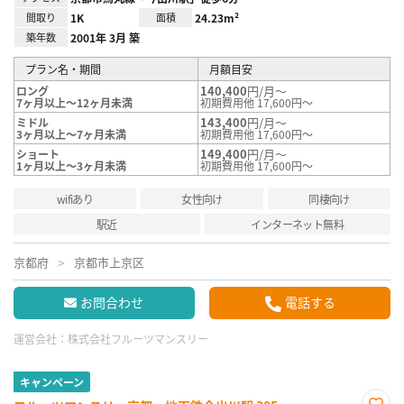
間取り
1K
面積
24.23m²
築年数
2001年 3月 築
プラン名・期間
月額目安
140,400
円/月～
ロング
7ヶ月以上～12ヶ月未満
初期費用他 17,600円～
143,400
円/月～
ミドル
3ヶ月以上～7ヶ月未満
初期費用他 17,600円～
149,400
円/月～
ショート
1ヶ月以上～3ヶ月未満
初期費用他 17,600円～
wifiあり
女性向け
同棲向け
駅近
インターネット無料
京都府
京都市上京区
お問合わせ
電話する
運営会社：
株式会社フルーツマンスリー
キャンペーン