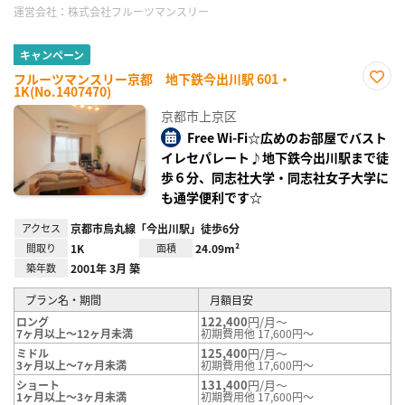
運営会社：
株式会社フルーツマンスリー
キャンペーン
フルーツマンスリー京都 地下鉄今出川駅 601・
1K(No.1407470)
お気
に入
京都市上京区
り登
録
Free Wi-Fi☆広めのお部屋でバスト
イレセパレート♪地下鉄今出川駅まで徒
歩６分、同志社大学・同志社女子大学に
も通学便利です☆
アクセス
京都市烏丸線「今出川駅」徒歩6分
間取り
1K
面積
24.09m²
築年数
2001年 3月 築
プラン名・期間
月額目安
122,400
円/月～
ロング
7ヶ月以上～12ヶ月未満
初期費用他 17,600円～
125,400
円/月～
ミドル
3ヶ月以上～7ヶ月未満
初期費用他 17,600円～
131,400
円/月～
ショート
1ヶ月以上～3ヶ月未満
初期費用他 17,600円～