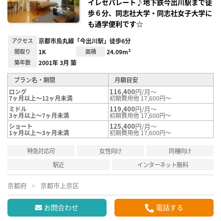
イレセパレート♪地下鉄今出川駅まで徒
歩６分、同志社大学・同志社女子大学に
も通学便利です☆
アクセス
京都市烏丸線「今出川駅」徒歩6分
間取り
1K
面積
24.09m²
築年数
2001年 3月 築
プラン名・期間
月額目安
116,400
円/月～
ロング
7ヶ月以上～12ヶ月未満
初期費用他 17,600円～
119,400
円/月～
ミドル
3ヶ月以上～7ヶ月未満
初期費用他 17,600円～
125,400
円/月～
ショート
1ヶ月以上～3ヶ月未満
初期費用他 17,600円～
特急対応可
女性向け
同棲向け
駅近
インターネット無料
京都府
京都市上京区
お問合わせ
電話する