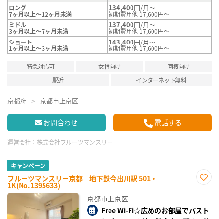
134,400
円/月～
ロング
7ヶ月以上～12ヶ月未満
初期費用他 17,600円～
137,400
円/月～
ミドル
3ヶ月以上～7ヶ月未満
初期費用他 17,600円～
143,400
円/月～
ショート
1ヶ月以上～3ヶ月未満
初期費用他 17,600円～
特急対応可
女性向け
同棲向け
駅近
インターネット無料
京都府
京都市上京区
お問合わせ
電話する
運営会社：
株式会社フルーツマンスリー
キャンペーン
フルーツマンスリー京都 地下鉄今出川駅 501・
1K(No.1395633)
お気
に入
京都市上京区
り登
録
Free Wi-Fi☆広めのお部屋でバスト