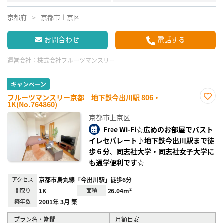
京都府
京都市上京区
お問合わせ
電話する
運営会社：
株式会社フルーツマンスリー
キャンペーン
フルーツマンスリー京都 地下鉄今出川駅 806・
1K(No.764860)
お気
に入
京都市上京区
り登
録
Free Wi-Fi☆広めのお部屋でバスト
イレセパレート♪地下鉄今出川駅まで徒
歩６分、同志社大学・同志社女子大学に
も通学便利です☆
アクセス
京都市烏丸線「今出川駅」徒歩6分
間取り
1K
面積
26.04m²
築年数
2001年 3月 築
プラン名・期間
月額目安