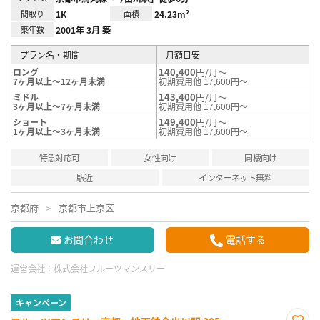
間取り
1K
面積
24.23m²
築年数
2001年 3月 築
プラン名・期間
月額目安
140,400
円/月～
ロング
7ヶ月以上～12ヶ月未満
初期費用他 17,600円～
143,400
円/月～
ミドル
3ヶ月以上～7ヶ月未満
初期費用他 17,600円～
149,400
円/月～
ショート
1ヶ月以上～3ヶ月未満
初期費用他 17,600円～
特急対応可
女性向け
同棲向け
駅近
インターネット無料
京都府
京都市上京区
お問合わせ
電話する
運営会社：
株式会社フルーツマンスリー
キャンペーン