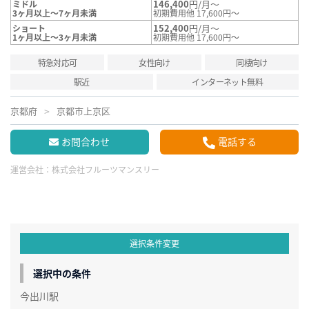
146,400
円/月～
ミドル
3ヶ月以上～7ヶ月未満
初期費用他 17,600円～
152,400
円/月～
ショート
1ヶ月以上～3ヶ月未満
初期費用他 17,600円～
特急対応可
女性向け
同棲向け
駅近
インターネット無料
京都府
京都市上京区
お問合わせ
電話する
運営会社：
株式会社フルーツマンスリー
選択条件変更
選択中の条件
今出川駅