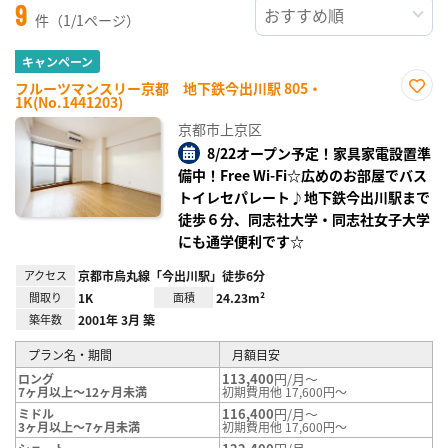
9
件（1/1ページ）
キャンペーン
フルーツマンスリー京都 地下鉄今出川駅 805・
1K(No.1441203)
お気
に入
京都市上京区
り登
録
8/22オープン予定！家具家電設置準
備中！Free Wi-Fi☆広めのお部屋でバス
トイレセパレート♪地下鉄今出川駅まで
徒歩６分、同志社大学・同志社女子大学
にも通学便利です☆
アクセス
京都市烏丸線「今出川駅」徒歩6分
間取り
1K
面積
24.23m²
築年数
2001年 3月 築
プラン名・期間
月額目安
113,400
円/月～
ロング
7ヶ月以上～12ヶ月未満
初期費用他 17,600円～
116,400
円/月～
ミドル
3ヶ月以上～7ヶ月未満
初期費用他 17,600円～