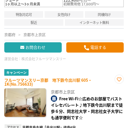
122,400
円/月～
ショート
1ヶ月以上～3ヶ月未満
初期費用他 17,600円～
特急対応可
女性向け
同棲向け
駅近
インターネット無料
京都府
京都市上京区
お問合わせ
電話する
運営会社：
株式会社フルーツマンスリー
キャンペーン
フルーツマンスリー京都 地下鉄今出川駅 605・
1K(No.756633)
お気
に入
京都市上京区
り登
録
Free Wi-Fi☆広めのお部屋でバスト
イレセパレート♪地下鉄今出川駅まで徒
歩６分、同志社大学・同志社女子大学に
も通学便利です☆
アクセス
京都市烏丸線「今出川駅」徒歩6分