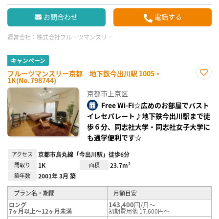
お問合わせ
電話する
運営会社：
株式会社フルーツマンスリー
キャンペーン
フルーツマンスリー京都 地下鉄今出川駅 1005・
1K(No.798744)
お気
に入
京都市上京区
り登
録
Free Wi-Fi☆広めのお部屋でバスト
イレセパレート♪地下鉄今出川駅まで徒
歩６分、同志社大学・同志社女子大学に
も通学便利です☆
アクセス
京都市烏丸線「今出川駅」徒歩6分
間取り
1K
面積
23.7m²
築年数
2001年 3月 築
プラン名・期間
月額目安
143,400
円/月～
ロング
7ヶ月以上～12ヶ月未満
初期費用他 17,600円～