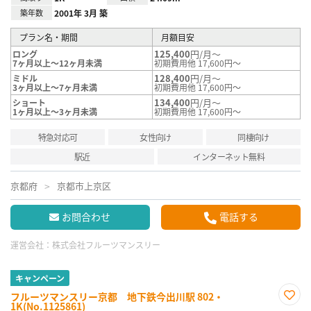
築年数
2001年 3月 築
プラン名・期間
月額目安
125,400
円/月～
ロング
7ヶ月以上～12ヶ月未満
初期費用他 17,600円～
128,400
円/月～
ミドル
3ヶ月以上～7ヶ月未満
初期費用他 17,600円～
134,400
円/月～
ショート
1ヶ月以上～3ヶ月未満
初期費用他 17,600円～
特急対応可
女性向け
同棲向け
駅近
インターネット無料
京都府
京都市上京区
お問合わせ
電話する
運営会社：
株式会社フルーツマンスリー
キャンペーン
フルーツマンスリー京都 地下鉄今出川駅 802・
1K(No.1125861)