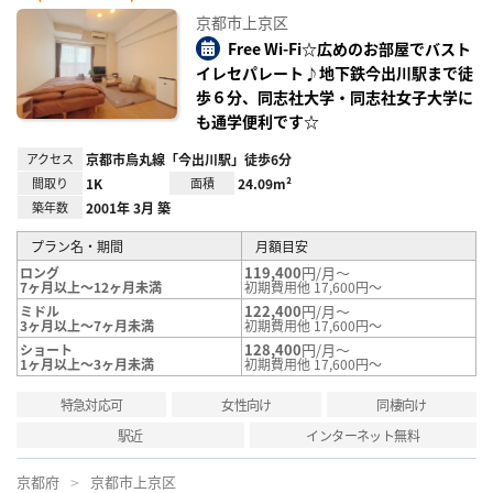
お気
に入
京都市上京区
り登
録
Free Wi-Fi☆広めのお部屋でバスト
イレセパレート♪地下鉄今出川駅まで徒
歩６分、同志社大学・同志社女子大学に
も通学便利です☆
アクセス
京都市烏丸線「今出川駅」徒歩6分
間取り
1K
面積
24.09m²
築年数
2001年 3月 築
プラン名・期間
月額目安
119,400
円/月～
ロング
7ヶ月以上～12ヶ月未満
初期費用他 17,600円～
122,400
円/月～
ミドル
3ヶ月以上～7ヶ月未満
初期費用他 17,600円～
128,400
円/月～
ショート
1ヶ月以上～3ヶ月未満
初期費用他 17,600円～
特急対応可
女性向け
同棲向け
駅近
インターネット無料
京都府
京都市上京区