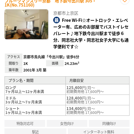
フルーツマンスリー京都 地下鉄今出川駅 305・
1K(No.751160)
お気
に入
京都市上京区
り登
録
Free Wi-Fi☆オートロック・エレベ
ーター有、広めのお部屋でバストイレセ
パレート♪地下鉄今出川駅まで徒歩６
分、同志社大学・同志社女子大学にも通
学便利です☆
アクセス
京都市烏丸線「今出川駅」徒歩6分
間取り
1K
面積
24.23m²
築年数
2001年 3月 築
プラン名・期間
月額目安
125,400
円/月～
ロング
7ヶ月以上～12ヶ月未満
初期費用他 17,600円～
128,400
円/月～
ミドル
3ヶ月以上～7ヶ月未満
初期費用他 17,600円～
134,400
円/月～
ショート
1ヶ月以上～3ヶ月未満
初期費用他 17,600円～
特急対応可
女性向け
同棲向け
駅近
インターネット無料