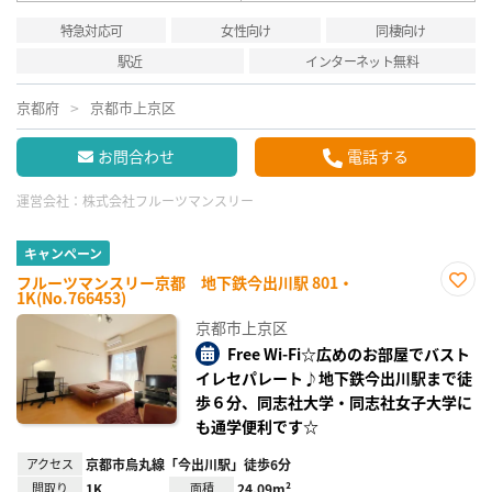
特急対応可
女性向け
同棲向け
駅近
インターネット無料
京都府
京都市上京区
お問合わせ
電話する
運営会社：
株式会社フルーツマンスリー
キャンペーン
フルーツマンスリー京都 地下鉄今出川駅 801・
1K(No.766453)
お気
に入
京都市上京区
り登
録
Free Wi-Fi☆広めのお部屋でバスト
イレセパレート♪地下鉄今出川駅まで徒
歩６分、同志社大学・同志社女子大学に
も通学便利です☆
アクセス
京都市烏丸線「今出川駅」徒歩6分
間取り
1K
面積
24.09m²