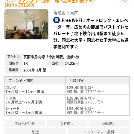
フルーツマンスリー京都 地下鉄今出川駅 305・
1K(No.751160)
お気
に入
京都市上京区
り登
録
Free Wi-Fi☆オートロック・エレベ
ーター有、広めのお部屋でバストイレセ
パレート♪地下鉄今出川駅まで徒歩６
分、同志社大学・同志社女子大学にも通
学便利です☆
アクセス
京都市烏丸線「今出川駅」徒歩6分
間取り
1K
面積
24.23m²
築年数
2001年 3月 築
プラン名・期間
月額目安
125,400
円/月～
ロング
7ヶ月以上～12ヶ月未満
初期費用他 17,600円～
128,400
円/月～
ミドル
3ヶ月以上～7ヶ月未満
初期費用他 17,600円～
134,400
円/月～
ショート
1ヶ月以上～3ヶ月未満
初期費用他 17,600円～
閑静な住宅地
女性向け
同棲向け
駅近
インターネット無料