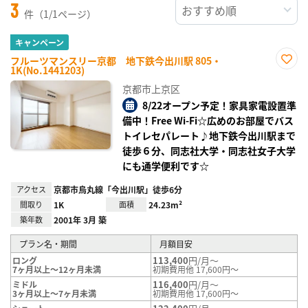
3
件（1/1ページ）
キャンペーン
フルーツマンスリー京都 地下鉄今出川駅 805・
1K(No.1441203)
お気
に入
京都市上京区
り登
録
8/22オープン予定！家具家電設置準
備中！Free Wi-Fi☆広めのお部屋でバス
トイレセパレート♪地下鉄今出川駅まで
徒歩６分、同志社大学・同志社女子大学
にも通学便利です☆
アクセス
京都市烏丸線「今出川駅」徒歩6分
間取り
1K
面積
24.23m²
築年数
2001年 3月 築
プラン名・期間
月額目安
113,400
円/月～
ロング
7ヶ月以上～12ヶ月未満
初期費用他 17,600円～
116,400
円/月～
ミドル
3ヶ月以上～7ヶ月未満
初期費用他 17,600円～