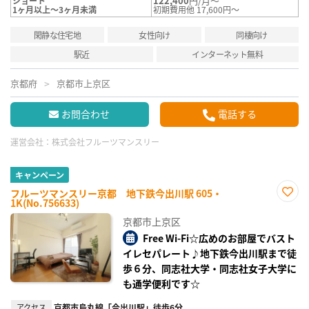
122,400
円/月～
ショート
1ヶ月以上～3ヶ月未満
初期費用他 17,600円～
閑静な住宅地
女性向け
同棲向け
駅近
インターネット無料
京都府
京都市上京区
お問合わせ
電話する
運営会社：
株式会社フルーツマンスリー
キャンペーン
フルーツマンスリー京都 地下鉄今出川駅 605・
1K(No.756633)
お気
に入
京都市上京区
り登
録
Free Wi-Fi☆広めのお部屋でバスト
イレセパレート♪地下鉄今出川駅まで徒
歩６分、同志社大学・同志社女子大学に
も通学便利です☆
アクセス
京都市烏丸線「今出川駅」徒歩6分