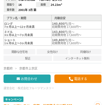
間取り
1K
面積
24.23m²
築年数
2001年 3月 築
プラン名・期間
月額目安
140,400
円/月～
ロング
7ヶ月以上～12ヶ月未満
初期費用他 17,600円～
143,400
円/月～
ミドル
3ヶ月以上～7ヶ月未満
初期費用他 17,600円～
149,400
円/月～
ショート
1ヶ月以上～3ヶ月未満
初期費用他 17,600円～
閑静な住宅地
女性向け
同棲向け
駅近
インターネット無料
京都府
京都市上京区
お問合わせ
電話する
運営会社：
株式会社フルーツマンスリー
キャンペーン