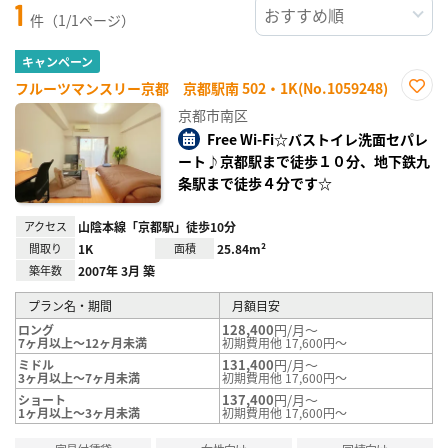
1
件（1/1ページ）
キャンペーン
フルーツマンスリー京都 京都駅南 502・1K(No.1059248)
お気
京都市南区
に入
り登
Free Wi-Fi☆バストイレ洗面セパレ
録
ート♪京都駅まで徒歩１０分、地下鉄九
条駅まで徒歩４分です☆
アクセス
山陰本線「京都駅」徒歩10分
間取り
1K
面積
25.84m²
築年数
2007年 3月 築
プラン名・期間
月額目安
128,400
円/月～
ロング
7ヶ月以上～12ヶ月未満
初期費用他 17,600円～
131,400
円/月～
ミドル
3ヶ月以上～7ヶ月未満
初期費用他 17,600円～
137,400
円/月～
ショート
1ヶ月以上～3ヶ月未満
初期費用他 17,600円～