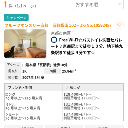
1
件（1/1ページ）
キャンペーン
フルーツマンスリー京都 京都駅南 502・1K(No.1059248)
お気
京都市南区
に入
り登
Free Wi-Fi☆バストイレ洗面セパレ
録
ート♪京都駅まで徒歩１０分、地下鉄九
条駅まで徒歩４分です☆
アクセス
山陰本線「京都駅」徒歩10分
間取り
1K
面積
25.84m²
築年数
2007年 3月 築
プラン名・期間
月額目安
128,400
円/月～
ロング
7ヶ月以上～12ヶ月未満
初期費用他 17,600円～
131,400
円/月～
ミドル
3ヶ月以上～7ヶ月未満
初期費用他 17,600円～
137,400
円/月～
ショート
1ヶ月以上～3ヶ月未満
初期費用他 17,600円～