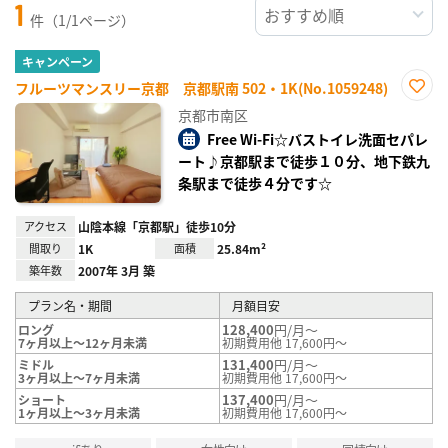
1
件（1/1ページ）
キャンペーン
フルーツマンスリー京都 京都駅南 502・1K(No.1059248)
お気
京都市南区
に入
り登
Free Wi-Fi☆バストイレ洗面セパレ
録
ート♪京都駅まで徒歩１０分、地下鉄九
条駅まで徒歩４分です☆
アクセス
山陰本線「京都駅」徒歩10分
間取り
1K
面積
25.84m²
築年数
2007年 3月 築
プラン名・期間
月額目安
128,400
円/月～
ロング
7ヶ月以上～12ヶ月未満
初期費用他 17,600円～
131,400
円/月～
ミドル
3ヶ月以上～7ヶ月未満
初期費用他 17,600円～
137,400
円/月～
ショート
1ヶ月以上～3ヶ月未満
初期費用他 17,600円～