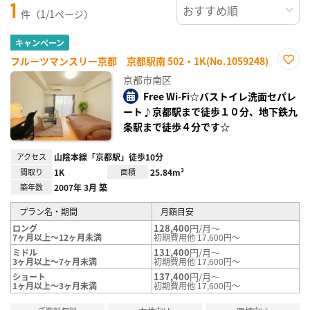
1
件（1/1ページ）
キャンペーン
フルーツマンスリー京都 京都駅南 502・1K(No.1059248)
お気
京都市南区
に入
り登
Free Wi-Fi☆バストイレ洗面セパレ
録
ート♪京都駅まで徒歩１０分、地下鉄九
条駅まで徒歩４分です☆
アクセス
山陰本線「京都駅」徒歩10分
間取り
1K
面積
25.84m²
築年数
2007年 3月 築
プラン名・期間
月額目安
128,400
円/月～
ロング
7ヶ月以上～12ヶ月未満
初期費用他 17,600円～
131,400
円/月～
ミドル
3ヶ月以上～7ヶ月未満
初期費用他 17,600円～
137,400
円/月～
ショート
1ヶ月以上～3ヶ月未満
初期費用他 17,600円～