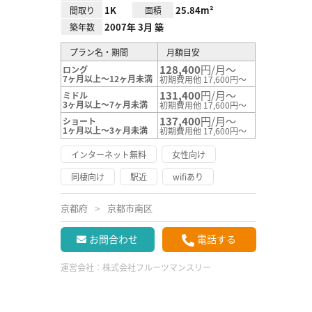
1K
25.84m²
間取り
面積
2007年 3月 築
築年数
プラン名・期間
月額目安
128,400
円/月～
ロング
7ヶ月以上～12ヶ月未満
初期費用他 17,600円～
131,400
円/月～
ミドル
3ヶ月以上～7ヶ月未満
初期費用他 17,600円～
137,400
円/月～
ショート
1ヶ月以上～3ヶ月未満
初期費用他 17,600円～
インターネット無料
女性向け
同棲向け
駅近
wifiあり
京都府
京都市南区
お問合わせ
電話する
運営会社：
株式会社フルーツマンスリー