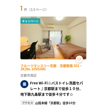
1
件（1/1ページ）
キャンペーン
お気
フルーツマンスリー京都 京都駅南 502・
に入
1K(No.1059248)
り登
録
京都市南区
Free Wi-Fi☆バストイレ洗面セパ
レート♪京都駅まで徒歩１０分、
地下鉄九条駅まで徒歩４分です☆
山陰本線「京都駅」徒歩10分
アクセス