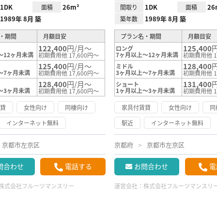
1DK
26m²
1DK
26
面積
間取り
面積
1989年 8月 築
1989年 8月 築
築年数
・期間
月額目安
プラン名・期間
月額目安
122,400
円/月～
125,400
ロング
～12ヶ月未満
7ヶ月以上～12ヶ月未満
初期費用他 17,600円～
初期費用他 1
125,400
円/月～
128,400
ミドル
～7ヶ月未満
3ヶ月以上～7ヶ月未満
初期費用他 17,600円～
初期費用他 1
128,400
円/月～
131,400
ショート
～3ヶ月未満
1ヶ月以上～3ヶ月未満
初期費用他 17,600円～
初期費用他 1
賃貸
女性向け
同棲向け
家具付賃貸
女性向け
同
インターネット無料
駅近
インターネット無料
京都市左京区
京都府
京都市左京区
問合わせ
電話する
お問合わせ
電
株式会社フルーツマンスリー
運営会社：
株式会社フルーツマンスリ