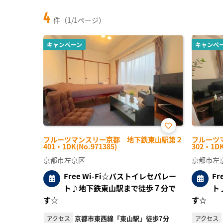
4
件（1/1ページ）
キャンペーン
キャンペ
お気
フルーツマンスリー京都 地下鉄東山駅第２
フルーツ
に入
401・1DK(No.971385)
302・1DK
り登
録
京都市左京区
京都市左
Free Wi-Fi☆バストイレセパレー
F
ト♪地下鉄東山駅まで徒歩７分で
ト
す☆
す☆
京都市東西線「東山駅」徒歩7分
アクセス
アクセス