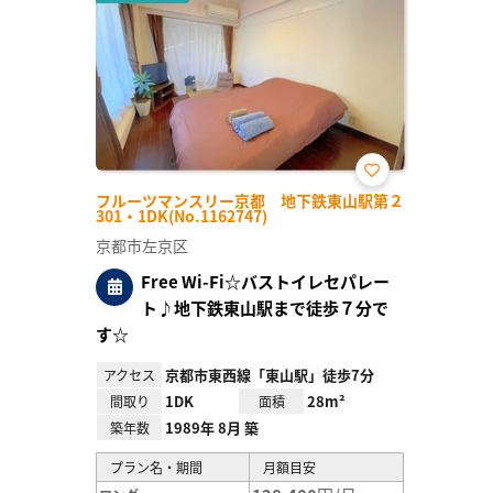
お気
フルーツマンスリー京都 地下鉄東山駅第２
に入
301・1DK(No.1162747)
り登
録
京都市左京区
Free Wi-Fi☆バストイレセパレー
ト♪地下鉄東山駅まで徒歩７分で
す☆
京都市東西線「東山駅」徒歩7分
アクセス
1DK
28m²
間取り
面積
1989年 8月 築
築年数
プラン名・期間
月額目安