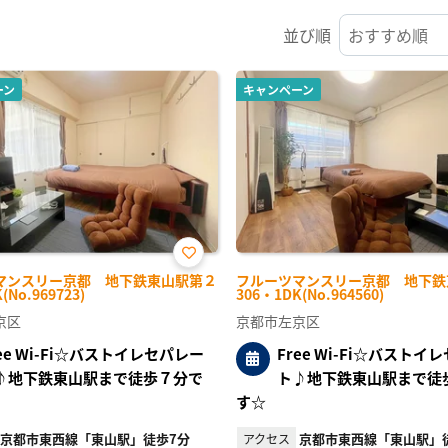
並び順
ーン
キャンペーン
お気
マンスリー京都 地下鉄東山駅第２
フルーツマンスリー京都 地下鉄
に入
(No.969723)
306・1DK(No.964560)
り登
録
京区
京都市左京区
ree Wi-Fi☆バストイレセパレー
Free Wi-Fi☆バストイ
♪地下鉄東山駅まで徒歩７分で
ト♪地下鉄東山駅まで徒
す☆
京都市東西線「東山駅」徒歩7分
京都市東西線「東山駅」
アクセス