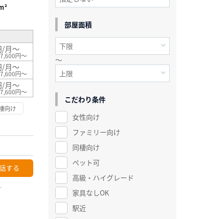
m²
部屋面積
円/月～
7,600円～
～
円/月～
7,600円～
円/月～
7,600円～
こだわり条件
棲向け
女性向け
ファミリー向け
同棲向け
ペット可
話する
高級・ハイグレード
ー
家具なしOK
駅近