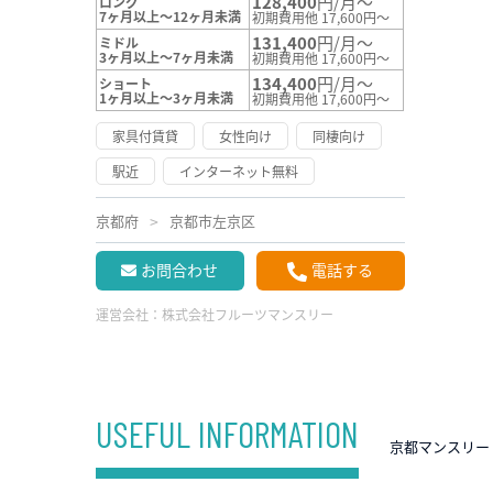
128,400
円/月～
ロング
7ヶ月以上～12ヶ月未満
初期費用他 17,600円～
131,400
円/月～
ミドル
3ヶ月以上～7ヶ月未満
初期費用他 17,600円～
134,400
円/月～
ショート
1ヶ月以上～3ヶ月未満
初期費用他 17,600円～
家具付賃貸
女性向け
同棲向け
駅近
インターネット無料
京都府
京都市左京区
お問合わせ
電話する
運営会社：
株式会社フルーツマンスリー
USEFUL INFORMATION
京都マンスリー