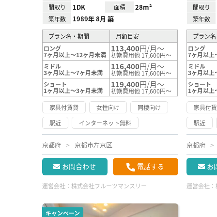
1DK
28m²
間取り
面積
間取り
1989年 8月 築
築年数
築年数
プラン名・期間
月額目安
プラン名
113,400
円/月～
ロング
ロング
7ヶ月以上～12ヶ月未満
7ヶ月以上
初期費用他 17,600円～
116,400
円/月～
ミドル
ミドル
3ヶ月以上～7ヶ月未満
3ヶ月以上
初期費用他 17,600円～
119,400
円/月～
ショート
ショート
1ヶ月以上～3ヶ月未満
1ヶ月以上
初期費用他 17,600円～
家具付賃貸
女性向け
同棲向け
家具付
駅近
インターネット無料
駅近
京都府
京都市左京区
京都府
お問合わせ
電話する
お
運営会社：
株式会社フルーツマンスリー
運営会社：
キャンペーン