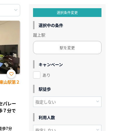
選択条件変更
選択中の条件
蹴上駅
駅を変更
キャンペーン
あり
お気
東山駅第２
に入
り登
駅徒歩
録
レセパレー
歩７分で
利用人数
徒歩7分