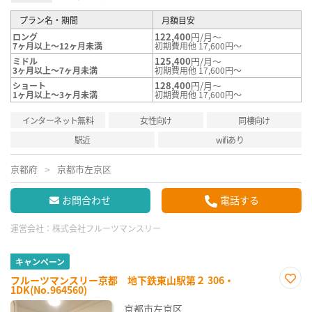
プラン名・期間
月額目安
122,400
円/月～
ロング
7ヶ月以上～12ヶ月未満
初期費用他 17,600円～
125,400
円/月～
ミドル
3ヶ月以上～7ヶ月未満
初期費用他 17,600円～
128,400
円/月～
ショート
1ヶ月以上～3ヶ月未満
初期費用他 17,600円～
インターネット無料
女性向け
同棲向け
駅近
wifiあり
京都府
京都市左京区
お問合わせ
電話する
運営会社：
株式会社フルーツマンスリー
キャンペーン
フルーツマンスリー京都 地下鉄東山駅第２ 306・
1DK(No.964560)
お気
に入
京都市左京区