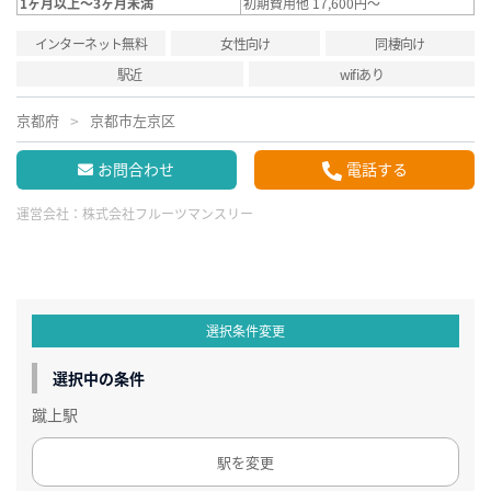
1ヶ月以上～3ヶ月未満
初期費用他 17,600円～
インターネット無料
女性向け
同棲向け
駅近
wifiあり
京都府
京都市左京区
お問合わせ
電話する
運営会社：
株式会社フルーツマンスリー
選択条件変更
選択中の条件
蹴上駅
駅を変更