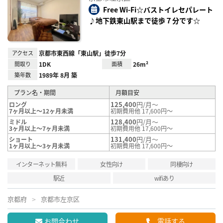
り登
録
Free Wi-Fi☆バストイレセパレート
♪地下鉄東山駅まで徒歩７分です☆
アクセス
京都市東西線「東山駅」徒歩7分
間取り
1DK
面積
26m²
築年数
1989年 8月 築
プラン名・期間
月額目安
125,400
円/月～
ロング
7ヶ月以上～12ヶ月未満
初期費用他 17,600円～
128,400
円/月～
ミドル
3ヶ月以上～7ヶ月未満
初期費用他 17,600円～
131,400
円/月～
ショート
1ヶ月以上～3ヶ月未満
初期費用他 17,600円～
インターネット無料
女性向け
同棲向け
駅近
wifiあり
京都府
京都市左京区
お問合わせ
電話する