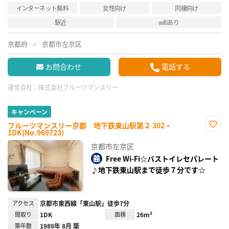
インターネット無料
女性向け
同棲向け
駅近
wifiあり
京都府
京都市左京区
お問合わせ
電話する
運営会社：
株式会社フルーツマンスリー
キャンペーン
フルーツマンスリー京都 地下鉄東山駅第２ 302・
1DK(No.969723)
お気
に入
京都市左京区
り登
録
Free Wi-Fi☆バストイレセパレート
♪地下鉄東山駅まで徒歩７分です☆
アクセス
京都市東西線「東山駅」徒歩7分
間取り
1DK
面積
26m²
築年数
1989年 8月 築