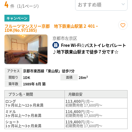
4
件（1/1ページ）
キャンペーン
フルーツマンスリー京都 地下鉄東山駅第２ 401・
1DK(No.971385)
お気
に入
京都市左京区
り登
録
Free Wi-Fi☆バストイレセパレート
♪地下鉄東山駅まで徒歩７分です☆
アクセス
京都市東西線「東山駅」徒歩7分
間取り
1DK
面積
28m²
築年数
1989年 8月 築
プラン名・期間
月額目安
113,400
円/月～
ロング
7ヶ月以上～12ヶ月未満
初期費用他 17,600円～
116,400
円/月～
ミドル
3ヶ月以上～7ヶ月未満
初期費用他 17,600円～
119,400
円/月～
ショート
1ヶ月以上～3ヶ月未満
初期費用他 17,600円～