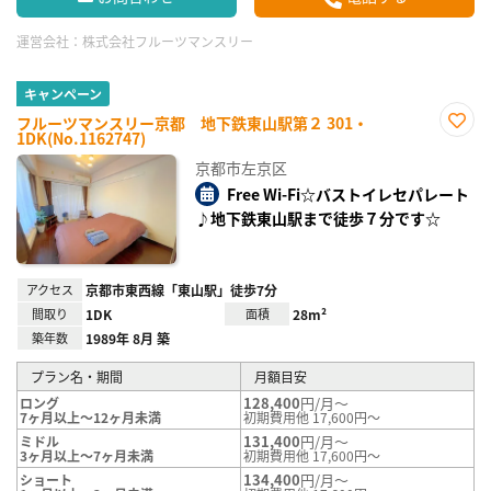
運営会社：
株式会社フルーツマンスリー
キャンペーン
フルーツマンスリー京都 地下鉄東山駅第２ 301・
1DK(No.1162747)
お気
に入
京都市左京区
り登
録
Free Wi-Fi☆バストイレセパレート
♪地下鉄東山駅まで徒歩７分です☆
アクセス
京都市東西線「東山駅」徒歩7分
間取り
1DK
面積
28m²
築年数
1989年 8月 築
プラン名・期間
月額目安
128,400
円/月～
ロング
7ヶ月以上～12ヶ月未満
初期費用他 17,600円～
131,400
円/月～
ミドル
3ヶ月以上～7ヶ月未満
初期費用他 17,600円～
134,400
円/月～
ショート