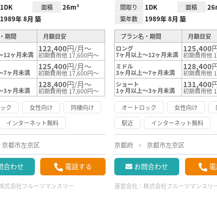
1DK
26m²
1DK
26
面積
間取り
面積
1989年 8月 築
1989年 8月 築
築年数
・期間
月額目安
プラン名・期間
月額目安
122,400
円/月～
125,400
ロング
～12ヶ月未満
7ヶ月以上～12ヶ月未満
初期費用他 17,600円～
初期費用他 1
125,400
円/月～
128,400
ミドル
～7ヶ月未満
3ヶ月以上～7ヶ月未満
初期費用他 17,600円～
初期費用他 1
128,400
円/月～
131,400
ショート
～3ヶ月未満
1ヶ月以上～3ヶ月未満
初期費用他 17,600円～
初期費用他 1
ロック
女性向け
同棲向け
オートロック
女性向け
インターネット無料
駅近
インターネット無料
京都市左京区
京都府
京都市左京区
問合わせ
電話する
お問合わせ
電
株式会社フルーツマンスリー
運営会社：
株式会社フルーツマンスリ