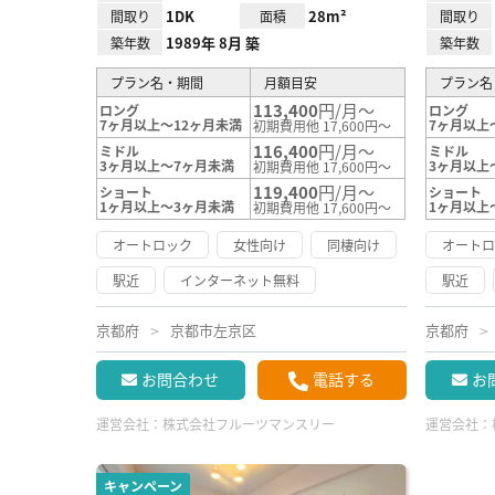
1DK
28m²
間取り
面積
間取り
1989年 8月 築
築年数
築年数
プラン名・期間
月額目安
プラン名
113,400
円/月～
ロング
ロング
7ヶ月以上～12ヶ月未満
7ヶ月以上
初期費用他 17,600円～
116,400
円/月～
ミドル
ミドル
3ヶ月以上～7ヶ月未満
3ヶ月以上
初期費用他 17,600円～
119,400
円/月～
ショート
ショート
1ヶ月以上～3ヶ月未満
1ヶ月以上
初期費用他 17,600円～
オートロック
女性向け
同棲向け
オート
駅近
インターネット無料
駅近
京都府
京都市左京区
京都府
お問合わせ
電話する
お
運営会社：
株式会社フルーツマンスリー
運営会社：
キャンペーン