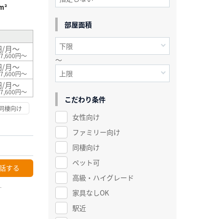
m²
部屋面積
円/月～
7,600円～
～
円/月～
7,600円～
円/月～
7,600円～
こだわり条件
同棲向け
女性向け
ファミリー向け
同棲向け
ペット可
話する
高級・ハイグレード
ー
家具なしOK
駅近