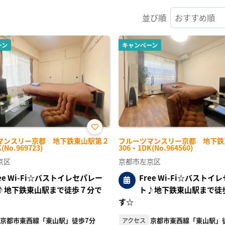
並び順
ーン
キャンペーン
お気
マンスリー京都 地下鉄東山駅第２
フルーツマンスリー京都 地下鉄
に入
(No.969723)
306・1DK(No.964560)
り登
録
京区
京都市左京区
ree Wi-Fi☆バストイレセパレー
Free Wi-Fi☆バストイ
♪地下鉄東山駅まで徒歩７分で
ト♪地下鉄東山駅まで徒
す☆
京都市東西線「東山駅」徒歩7分
京都市東西線「東山駅」
アクセス