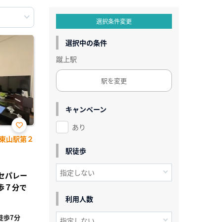
選択条件変更
選択中の条件
蹴上駅
駅を変更
キャンペーン
あり
お気
東山駅第２
に入
り登
駅徒歩
録
レセパレー
歩７分で
利用人数
徒歩7分