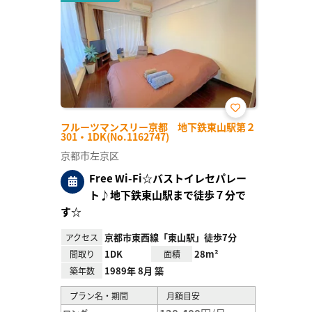
お気
フルーツマンスリー京都 地下鉄東山駅第２
に入
301・1DK(No.1162747)
り登
録
京都市左京区
Free Wi-Fi☆バストイレセパレー
ト♪地下鉄東山駅まで徒歩７分で
す☆
京都市東西線「東山駅」徒歩7分
アクセス
1DK
28m²
間取り
面積
1989年 8月 築
築年数
プラン名・期間
月額目安