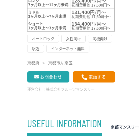
128,400
円/月～
ロング
7ヶ月以上～12ヶ月未満
初期費用他 17,600円～
131,400
円/月～
ミドル
3ヶ月以上～7ヶ月未満
初期費用他 17,600円～
134,400
円/月～
ショート
1ヶ月以上～3ヶ月未満
初期費用他 17,600円～
オートロック
女性向け
同棲向け
駅近
インターネット無料
京都府
京都市左京区
お問合わせ
電話する
運営会社：
株式会社フルーツマンスリー
USEFUL INFORMATION
京都マンスリー