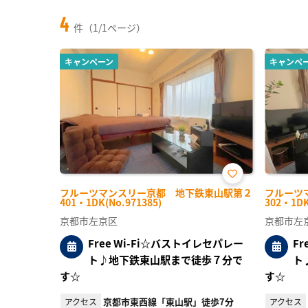
4
件（1/1ページ）
キャンペーン
キャンペ
お気
フルーツマンスリー京都 地下鉄東山駅第２
フルーツ
に入
401・1DK(No.971385)
302・1DK
り登
録
京都市左京区
京都市左
Free Wi-Fi☆バストイレセパレー
F
ト♪地下鉄東山駅まで徒歩７分で
ト
す☆
す☆
京都市東西線「東山駅」徒歩7分
アクセス
アクセス