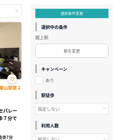
選択条件変更
選択中の条件
蹴上駅
駅を変更
キャンペーン
あり
お気
東山駅第２
に入
り登
駅徒歩
録
レセパレー
歩７分で
利用人数
徒歩7分