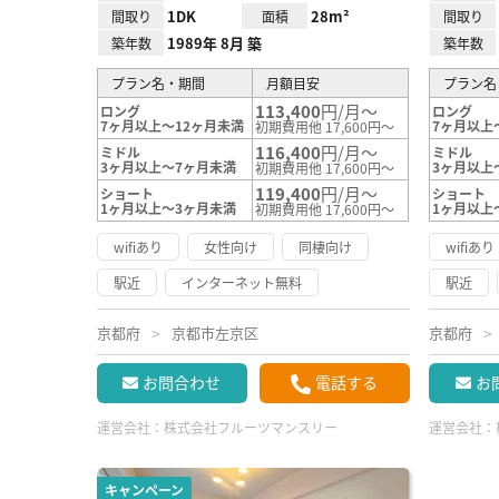
1DK
28m²
間取り
面積
間取り
1989年 8月 築
築年数
築年数
プラン名・期間
月額目安
プラン名
113,400
円/月～
ロング
ロング
7ヶ月以上～12ヶ月未満
7ヶ月以上
初期費用他 17,600円～
116,400
円/月～
ミドル
ミドル
3ヶ月以上～7ヶ月未満
3ヶ月以上
初期費用他 17,600円～
119,400
円/月～
ショート
ショート
1ヶ月以上～3ヶ月未満
1ヶ月以上
初期費用他 17,600円～
wifiあり
女性向け
同棲向け
wifiあり
駅近
インターネット無料
駅近
京都府
京都市左京区
京都府
お問合わせ
電話する
お
運営会社：
株式会社フルーツマンスリー
運営会社：
キャンペーン