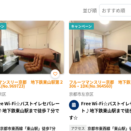
並び順
ーン
キャンペーン
お気
マンスリー京都 地下鉄東山駅第２
フルーツマンスリー京都 地下鉄
に入
(No.969723)
306・1DK(No.964560)
り登
録
京区
京都市左京区
ree Wi-Fi☆バストイレセパレー
Free Wi-Fi☆バストイ
♪地下鉄東山駅まで徒歩７分で
ト♪地下鉄東山駅まで徒
す☆
京都市東西線「東山駅」徒歩7分
京都市東西線「東山駅」
アクセス