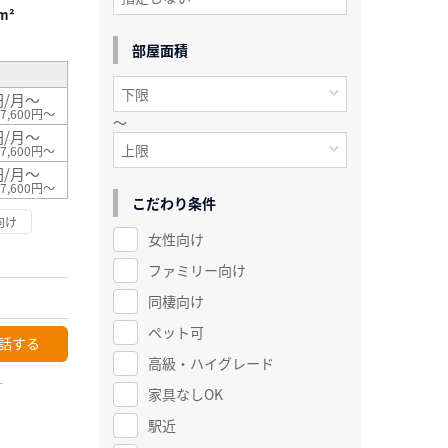
m²
部屋面積
円/月～
7,600円～
～
円/月～
7,600円～
円/月～
7,600円～
こだわり条件
向け
女性向け
ファミリー向け
同棲向け
ペット可
話する
高級・ハイグレード
ー
家具なしOK
駅近