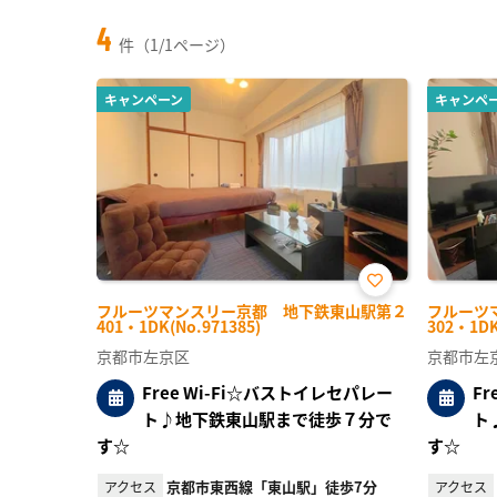
4
件（1/1ページ）
キャンペーン
キャンペ
お気
フルーツマンスリー京都 地下鉄東山駅第２
フルーツ
に入
401・1DK(No.971385)
302・1DK
り登
録
京都市左京区
京都市左
Free Wi-Fi☆バストイレセパレー
F
ト♪地下鉄東山駅まで徒歩７分で
ト
す☆
す☆
京都市東西線「東山駅」徒歩7分
アクセス
アクセス