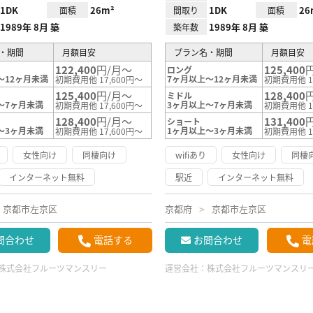
1DK
26m²
1DK
26
面積
間取り
面積
1989年 8月 築
1989年 8月 築
築年数
・期間
月額目安
プラン名・期間
月額目安
122,400
円/月～
125,400
ロング
～12ヶ月未満
7ヶ月以上～12ヶ月未満
初期費用他 17,600円～
初期費用他 1
125,400
円/月～
128,400
ミドル
～7ヶ月未満
3ヶ月以上～7ヶ月未満
初期費用他 17,600円～
初期費用他 1
128,400
円/月～
131,400
ショート
～3ヶ月未満
1ヶ月以上～3ヶ月未満
初期費用他 17,600円～
初期費用他 1
女性向け
同棲向け
wifiあり
女性向け
同棲
インターネット無料
駅近
インターネット無料
京都市左京区
京都府
京都市左京区
問合わせ
電話する
お問合わせ
電
株式会社フルーツマンスリー
運営会社：
株式会社フルーツマンスリ