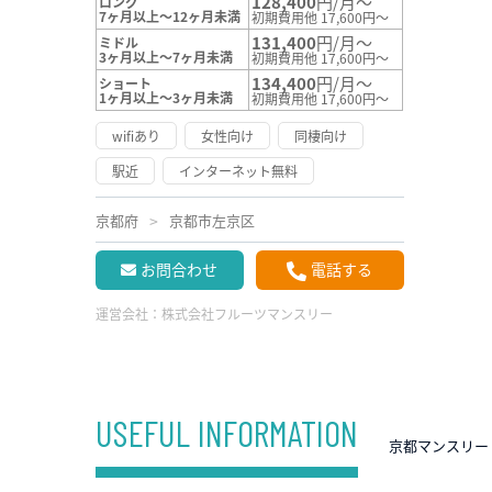
128,400
円/月～
ロング
7ヶ月以上～12ヶ月未満
初期費用他 17,600円～
131,400
円/月～
ミドル
3ヶ月以上～7ヶ月未満
初期費用他 17,600円～
134,400
円/月～
ショート
1ヶ月以上～3ヶ月未満
初期費用他 17,600円～
wifiあり
女性向け
同棲向け
駅近
インターネット無料
京都府
京都市左京区
お問合わせ
電話する
運営会社：
株式会社フルーツマンスリー
USEFUL INFORMATION
京都マンスリー