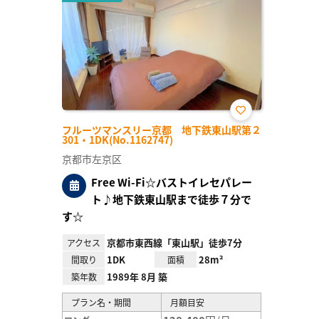
お気
フルーツマンスリー京都 地下鉄東山駅第２
に入
301・1DK(No.1162747)
り登
録
京都市左京区
Free Wi-Fi☆バストイレセパレー
ト♪地下鉄東山駅まで徒歩７分で
す☆
京都市東西線「東山駅」徒歩7分
アクセス
1DK
28m²
間取り
面積
1989年 8月 築
築年数
プラン名・期間
月額目安