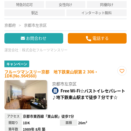
特急対応可
女性向け
同棲向け
駅近
インターネット無料
京都府
京都市左京区
お問合わせ
電話する
運営会社：
株式会社フルーツマンスリー
キャンペーン
フルーツマンスリー京都 地下鉄東山駅第２ 306・
1DK(No.964560)
お気
に入
京都市左京区
り登
録
Free Wi-Fi☆バストイレセパレート
♪地下鉄東山駅まで徒歩７分です☆
アクセス
京都市東西線「東山駅」徒歩7分
間取り
1DK
面積
26m²
築年数
1989年 8月 築