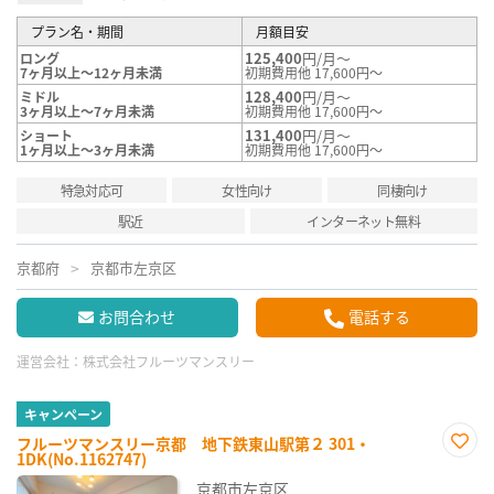
プラン名・期間
月額目安
125,400
円/月～
ロング
7ヶ月以上～12ヶ月未満
初期費用他 17,600円～
128,400
円/月～
ミドル
3ヶ月以上～7ヶ月未満
初期費用他 17,600円～
131,400
円/月～
ショート
1ヶ月以上～3ヶ月未満
初期費用他 17,600円～
特急対応可
女性向け
同棲向け
駅近
インターネット無料
京都府
京都市左京区
お問合わせ
電話する
運営会社：
株式会社フルーツマンスリー
キャンペーン
フルーツマンスリー京都 地下鉄東山駅第２ 301・
1DK(No.1162747)
お気
に入
京都市左京区