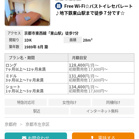
り登
録
Free Wi-Fi☆バストイレセパレート
♪地下鉄東山駅まで徒歩７分です☆
アクセス
京都市東西線「東山駅」徒歩7分
間取り
1DK
面積
28m²
築年数
1989年 8月 築
プラン名・期間
月額目安
128,400
円/月～
ロング
7ヶ月以上～12ヶ月未満
初期費用他 17,600円～
131,400
円/月～
ミドル
3ヶ月以上～7ヶ月未満
初期費用他 17,600円～
134,400
円/月～
ショート
1ヶ月以上～3ヶ月未満
初期費用他 17,600円～
特急対応可
女性向け
同棲向け
駅近
インターネット無料
京都府
京都市左京区
お問合わせ
電話する