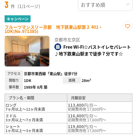
3
件（1/1ページ）
キャンペーン
フルーツマンスリー京都 地下鉄東山駅第２ 401・
1DK(No.971385)
お気
に入
京都市左京区
り登
録
Free Wi-Fi☆バストイレセパレート
♪地下鉄東山駅まで徒歩７分です☆
アクセス
京都市東西線「東山駅」徒歩7分
間取り
1DK
面積
28m²
築年数
1989年 8月 築
プラン名・期間
月額目安
113,400
円/月～
ロング
7ヶ月以上～12ヶ月未満
初期費用他 17,600円～
116,400
円/月～
ミドル
3ヶ月以上～7ヶ月未満
初期費用他 17,600円～
119,400
円/月～
ショート
1ヶ月以上～3ヶ月未満
初期費用他 17,600円～