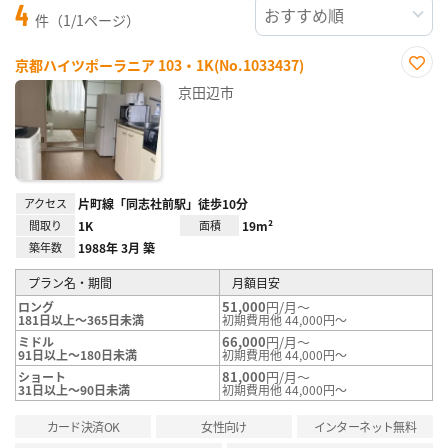
4
件（1/1ページ）
京都ハイツポーラニア 103・1K(No.1033437)
お気
京田辺市
に入
り登
録
アクセス
片町線「同志社前駅」徒歩10分
間取り
1K
面積
19m²
築年数
1988年 3月 築
プラン名・期間
月額目安
51,000
円/月～
ロング
181日以上～365日未満
初期費用他 44,000円～
66,000
円/月～
ミドル
91日以上～180日未満
初期費用他 44,000円～
81,000
円/月～
ショート
31日以上～90日未満
初期費用他 44,000円～
カード決済OK
女性向け
インターネット無料