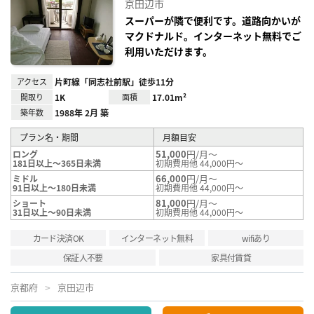
京田辺市
に入
り登
スーパーが隣で便利です。道路向かいが
録
マクドナルド。インターネット無料でご
利用いただけます。
アクセス
片町線「同志社前駅」徒歩11分
間取り
1K
面積
17.01m²
築年数
1988年 2月 築
プラン名・期間
月額目安
51,000
円/月～
ロング
181日以上～365日未満
初期費用他 44,000円～
66,000
円/月～
ミドル
91日以上～180日未満
初期費用他 44,000円～
81,000
円/月～
ショート
31日以上～90日未満
初期費用他 44,000円～
カード決済OK
インターネット無料
wifiあり
保証人不要
家具付賃貸
京都府
京田辺市