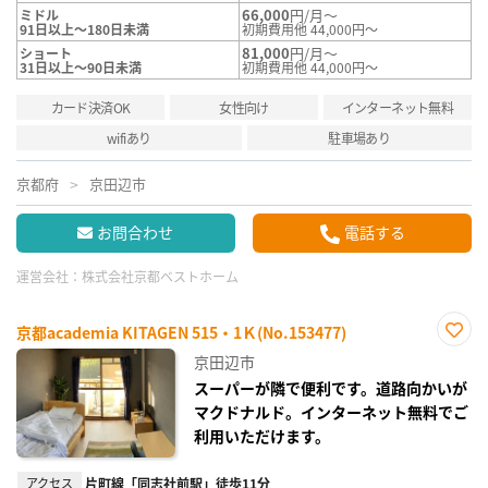
66,000
円/月～
ミドル
91日以上～180日未満
初期費用他 44,000円～
81,000
円/月～
ショート
31日以上～90日未満
初期費用他 44,000円～
カード決済OK
女性向け
インターネット無料
wifiあり
駐車場あり
京都府
京田辺市
お問合わせ
電話する
運営会社：
株式会社京都ベストホーム
京都academia KITAGEN 515・1Ｋ(No.153477)
お気
京田辺市
に入
り登
スーパーが隣で便利です。道路向かいが
録
マクドナルド。インターネット無料でご
利用いただけます。
アクセス
片町線「同志社前駅」徒歩11分