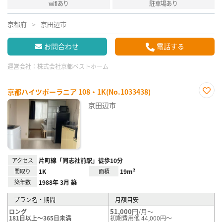
wifiあり
駐車場あり
京都府
京田辺市
お問合わせ
電話する
運営会社：
株式会社京都ベストホーム
京都ハイツポーラニア 108・1K(No.1033438)
お気
京田辺市
に入
り登
録
アクセス
片町線「同志社前駅」徒歩10分
間取り
1K
面積
19m²
築年数
1988年 3月 築
プラン名・期間
月額目安
51,000
円/月～
ロング
181日以上～365日未満
初期費用他 44,000円～