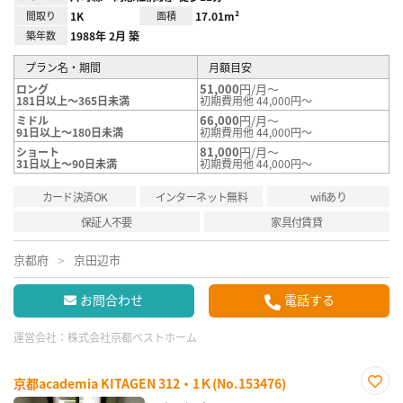
間取り
1K
面積
17.01m²
築年数
1988年 2月 築
プラン名・期間
月額目安
51,000
円/月～
ロング
181日以上～365日未満
初期費用他 44,000円～
66,000
円/月～
ミドル
91日以上～180日未満
初期費用他 44,000円～
81,000
円/月～
ショート
31日以上～90日未満
初期費用他 44,000円～
カード決済OK
インターネット無料
wifiあり
保証人不要
家具付賃貸
京都府
京田辺市
お問合わせ
電話する
運営会社：
株式会社京都ベストホーム
京都academia KITAGEN 312・1Ｋ(No.153476)
お気