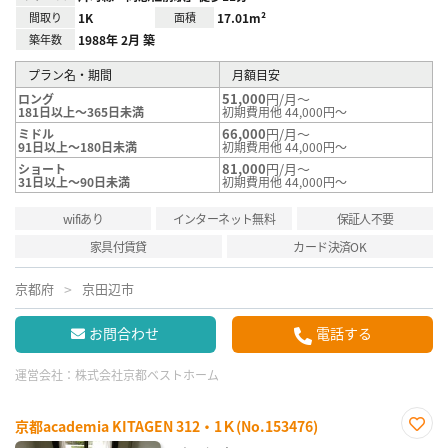
間取り
1K
面積
17.01m²
築年数
1988年 2月 築
プラン名・期間
月額目安
51,000
円/月～
ロング
181日以上～365日未満
初期費用他 44,000円～
66,000
円/月～
ミドル
91日以上～180日未満
初期費用他 44,000円～
81,000
円/月～
ショート
31日以上～90日未満
初期費用他 44,000円～
wifiあり
インターネット無料
保証人不要
家具付賃貸
カード決済OK
京都府
京田辺市
お問合わせ
電話する
運営会社：
株式会社京都ベストホーム
京都academia KITAGEN 312・1Ｋ(No.153476)
お気