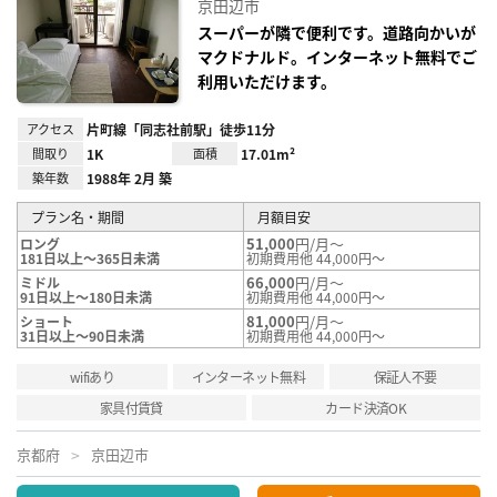
京田辺市
に入
り登
スーパーが隣で便利です。道路向かいが
録
マクドナルド。インターネット無料でご
利用いただけます。
アクセス
片町線「同志社前駅」徒歩11分
間取り
1K
面積
17.01m²
築年数
1988年 2月 築
プラン名・期間
月額目安
51,000
円/月～
ロング
181日以上～365日未満
初期費用他 44,000円～
66,000
円/月～
ミドル
91日以上～180日未満
初期費用他 44,000円～
81,000
円/月～
ショート
31日以上～90日未満
初期費用他 44,000円～
wifiあり
インターネット無料
保証人不要
家具付賃貸
カード決済OK
京都府
京田辺市