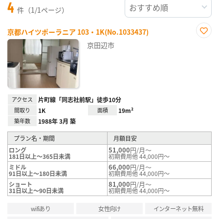
4
件（1/1ページ）
京都ハイツポーラニア 103・1K(No.1033437)
お気
京田辺市
に入
り登
録
アクセス
片町線「同志社前駅」徒歩10分
間取り
1K
面積
19m²
築年数
1988年 3月 築
プラン名・期間
月額目安
51,000
円/月～
ロング
181日以上～365日未満
初期費用他 44,000円～
66,000
円/月～
ミドル
91日以上～180日未満
初期費用他 44,000円～
81,000
円/月～
ショート
31日以上～90日未満
初期費用他 44,000円～
wifiあり
女性向け
インターネット無料