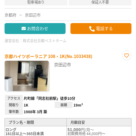
駐車場あり
保証人不要
京都府
京田辺市
お問合わせ
電話する
運営会社：
株式会社京都ベストホーム
京都ハイツポーラニア 108・1K(No.1033438)
お気
京田辺市
に入
り登
録
アクセス
片町線「同志社前駅」徒歩10分
間取り
1K
面積
19m²
築年数
1988年 3月 築
プラン名・期間
月額目安
51,000
円/月～
ロング
181日以上～365日未満
初期費用他 44,000円～