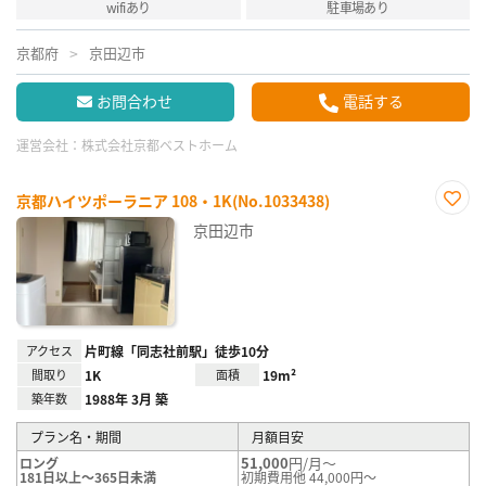
wifiあり
駐車場あり
京都府
京田辺市
お問合わせ
電話する
運営会社：
株式会社京都ベストホーム
京都ハイツポーラニア 108・1K(No.1033438)
お気
京田辺市
に入
り登
録
アクセス
片町線「同志社前駅」徒歩10分
間取り
1K
面積
19m²
築年数
1988年 3月 築
プラン名・期間
月額目安
51,000
円/月～
ロング
181日以上～365日未満
初期費用他 44,000円～