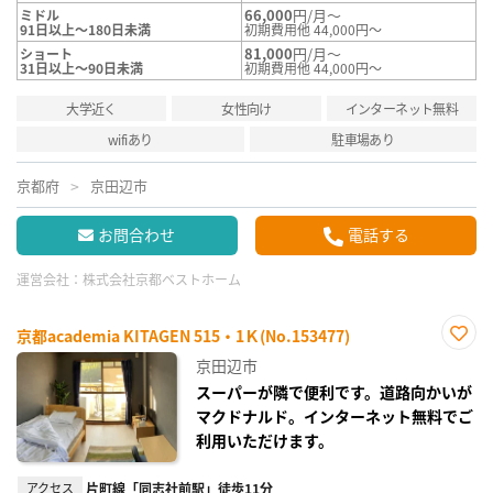
66,000
円/月～
ミドル
91日以上～180日未満
初期費用他 44,000円～
81,000
円/月～
ショート
31日以上～90日未満
初期費用他 44,000円～
大学近く
女性向け
インターネット無料
wifiあり
駐車場あり
京都府
京田辺市
お問合わせ
電話する
運営会社：
株式会社京都ベストホーム
京都academia KITAGEN 515・1Ｋ(No.153477)
お気
京田辺市
に入
り登
スーパーが隣で便利です。道路向かいが
録
マクドナルド。インターネット無料でご
利用いただけます。
アクセス
片町線「同志社前駅」徒歩11分