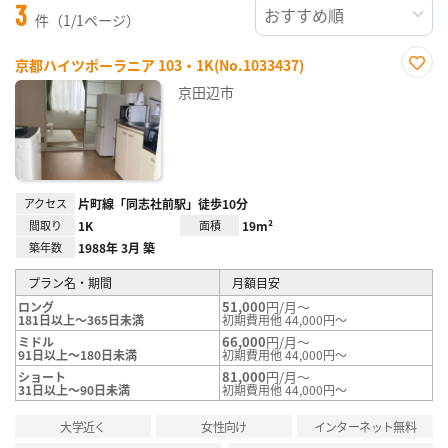
3
件（1/1ページ）
京都ハイツポーラニア 103・1K(No.1033437)
お気
京田辺市
に入
り登
録
アクセス
片町線「同志社前駅」徒歩10分
間取り
1K
面積
19m²
築年数
1988年 3月 築
プラン名・期間
月額目安
51,000
円/月～
ロング
181日以上～365日未満
初期費用他 44,000円～
66,000
円/月～
ミドル
91日以上～180日未満
初期費用他 44,000円～
81,000
円/月～
ショート
31日以上～90日未満
初期費用他 44,000円～
大学近く
女性向け
インターネット無料