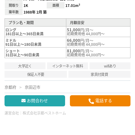
間取り
1K
面積
17.01m²
築年数
1988年 2月 築
プラン名・期間
月額目安
51,000
円/月～
ロング
181日以上～365日未満
初期費用他 44,000円～
66,000
円/月～
ミドル
91日以上～180日未満
初期費用他 44,000円～
81,000
円/月～
ショート
31日以上～90日未満
初期費用他 44,000円～
大学近く
インターネット無料
wifiあり
保証人不要
家具付賃貸
京都府
京田辺市
お問合わせ
電話する
運営会社：
株式会社京都ベストホーム