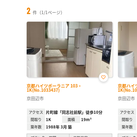
2
件（1/1ページ）
お気
京都ハイツポーラニア 103・
京都ハイツ
に入
1K(No.1033437)
1K(No.10
り登
録
京田辺市
京田辺市
片町線「同志社前駅」徒歩10分
アクセス
アクセス
1K
19m²
間取り
面積
間取り
1988年 3月 築
築年数
築年数