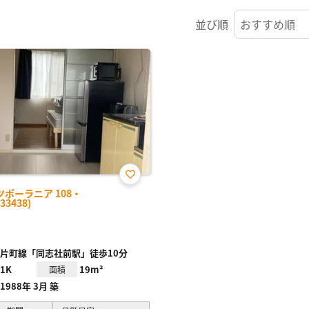
並び順
お気
ポーラニア 108・
に入
33438)
り登
録
片町線「同志社前駅」徒歩10分
1K
19m²
面積
1988年 3月 築