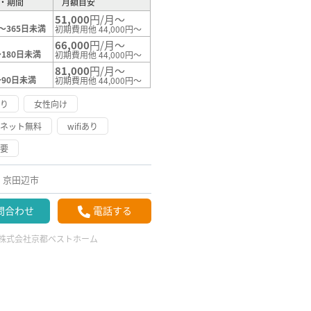
・期間
月額目安
51,000
円/月～
～365日未満
初期費用他 44,000円～
66,000
円/月～
180日未満
初期費用他 44,000円～
81,000
円/月～
～90日未満
初期費用他 44,000円～
あり
女性向け
ーネット無料
wifiあり
不要
京田辺市
問合わせ
電話する
株式会社京都ベストホーム