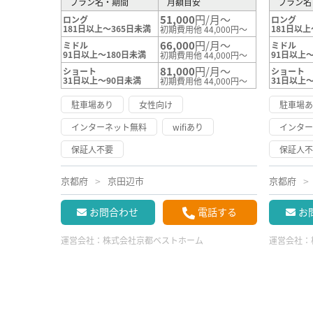
プラン名・期間
月額目安
プラン名
51,000
円/月～
ロング
ロング
181日以上～365日未満
181日以上
初期費用他 44,000円～
66,000
円/月～
ミドル
ミドル
91日以上～180日未満
91日以上～
初期費用他 44,000円～
81,000
円/月～
ショート
ショート
31日以上～90日未満
31日以上
初期費用他 44,000円～
駐車場あり
女性向け
駐車場
インターネット無料
wifiあり
インタ
保証人不要
保証人
京都府
京田辺市
京都府
お問合わせ
電話する
お
運営会社：
株式会社京都ベストホーム
運営会社：