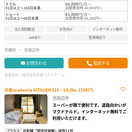
66,000
円/月～
ミドル
91日以上～180日未満
初期費用他 44,000円～
81,000
円/月～
ショート
31日以上～90日未満
初期費用他 44,000円～
法人契約歓迎
女性向け
インターネット無料
wifiあり
駐車場あり
京都府
京田辺市
お問合わせ
電話する
運営会社：
株式会社京都ベストホーム
京都academia KITAGEN 515・1Ｋ(No.153477)
お気
京田辺市
に入
り登
スーパーが隣で便利です。道路向かいが
録
マクドナルド。インターネット無料でご
利用いただけます。
アクセス
片町線「同志社前駅」徒歩11分