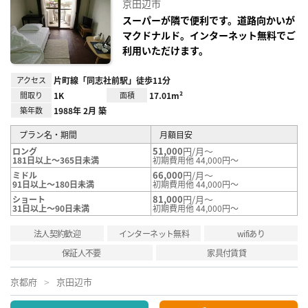
京田辺市
に入
り登
スーパーが隣で便利です。道路向かいが
録
マクドナルド。インターネット無料でご
利用いただけます。
アクセス
片町線「同志社前駅」徒歩11分
間取り
1K
面積
17.01m²
築年数
1988年 2月 築
プラン名・期間
月額目安
51,000
円/月～
ロング
181日以上～365日未満
初期費用他 44,000円～
66,000
円/月～
ミドル
91日以上～180日未満
初期費用他 44,000円～
81,000
円/月～
ショート
31日以上～90日未満
初期費用他 44,000円～
法人契約歓迎
インターネット無料
wifiあり
保証人不要
家具付賃貸
京都府
京田辺市