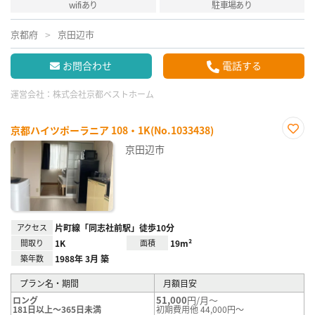
wifiあり
駐車場あり
京都府
京田辺市
お問合わせ
電話する
運営会社：
株式会社京都ベストホーム
京都ハイツポーラニア 108・1K(No.1033438)
お気
京田辺市
に入
り登
録
アクセス
片町線「同志社前駅」徒歩10分
間取り
1K
面積
19m²
築年数
1988年 3月 築
プラン名・期間
月額目安
51,000
円/月～
ロング
181日以上～365日未満
初期費用他 44,000円～