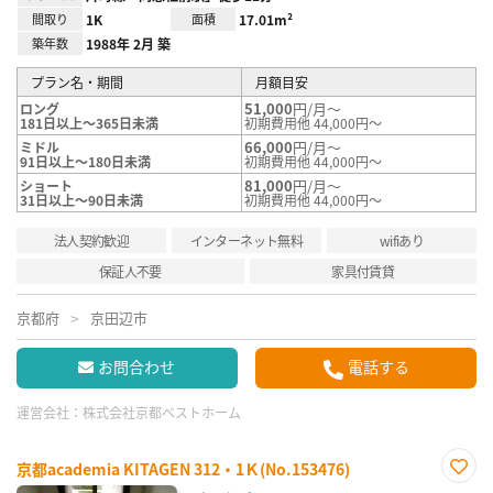
間取り
1K
面積
17.01m²
築年数
1988年 2月 築
プラン名・期間
月額目安
51,000
円/月～
ロング
181日以上～365日未満
初期費用他 44,000円～
66,000
円/月～
ミドル
91日以上～180日未満
初期費用他 44,000円～
81,000
円/月～
ショート
31日以上～90日未満
初期費用他 44,000円～
法人契約歓迎
インターネット無料
wifiあり
保証人不要
家具付賃貸
京都府
京田辺市
お問合わせ
電話する
運営会社：
株式会社京都ベストホーム
京都academia KITAGEN 312・1Ｋ(No.153476)
お気