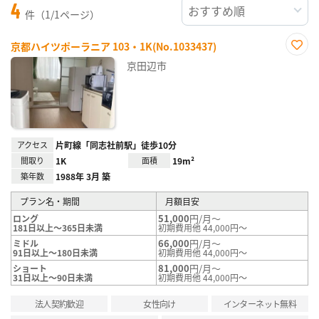
4
件（1/1ページ）
京都ハイツポーラニア 103・1K(No.1033437)
お気
京田辺市
に入
り登
録
アクセス
片町線「同志社前駅」徒歩10分
間取り
1K
面積
19m²
築年数
1988年 3月 築
プラン名・期間
月額目安
51,000
円/月～
ロング
181日以上～365日未満
初期費用他 44,000円～
66,000
円/月～
ミドル
91日以上～180日未満
初期費用他 44,000円～
81,000
円/月～
ショート
31日以上～90日未満
初期費用他 44,000円～
法人契約歓迎
女性向け
インターネット無料