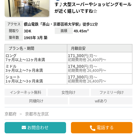
録
す♪大型スーパーやショッピングモール
が近く嬉しいですね☆
アクセス
叡山電鉄「茶山・京都芸術大学駅」徒歩11分
間取り
3DK
面積
49.45m²
築年数
1965年 3月 築
プラン名・期間
月額目安
171,300
円/月～
ロング
7ヶ月以上～12ヶ月未満
初期費用他 26,400円～
174,300
円/月～
ミドル
3ヶ月以上～7ヶ月未満
初期費用他 26,400円～
177,300
円/月～
ショート
1ヶ月以上～3ヶ月未満
初期費用他 26,400円～
インターネット無料
女性向け
ファミリー向け
同棲向け
wifiあり
京都府
京都市左京区
お問合わせ
電話する