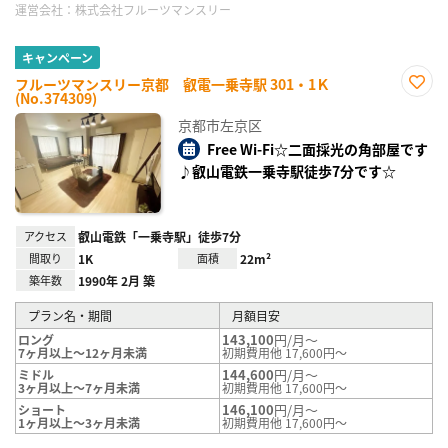
運営会社：
株式会社フルーツマンスリー
キャンペーン
フルーツマンスリー京都 叡電一乗寺駅 301・1Ｋ
(No.374309)
お気
に入
京都市左京区
り登
録
Free Wi-Fi☆二面採光の角部屋です
♪叡山電鉄一乗寺駅徒歩7分です☆
アクセス
叡山電鉄「一乗寺駅」徒歩7分
間取り
1K
面積
22m²
築年数
1990年 2月 築
プラン名・期間
月額目安
143,100
円/月～
ロング
7ヶ月以上～12ヶ月未満
初期費用他 17,600円～
144,600
円/月～
ミドル
3ヶ月以上～7ヶ月未満
初期費用他 17,600円～
146,100
円/月～
ショート
1ヶ月以上～3ヶ月未満
初期費用他 17,600円～