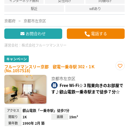
インターネット無料
女性向け
同棲向け
駅近
wifiあり
京都府
京都市左京区
お問合わせ
電話する
運営会社：
株式会社フルーツマンスリー
キャンペーン
フルーツマンスリー京都 叡電一乗寺駅 302・1Ｋ
(No.1057518)
お気
に入
京都市左京区
り登
録
Free Wi-Fi☆３階東向きのお部屋で
す♪叡山電鉄一乗寺駅まで徒歩７分☆
アクセス
叡山電鉄「一乗寺駅」徒歩7分
間取り
1K
面積
19m²
築年数
1990年 2月 築