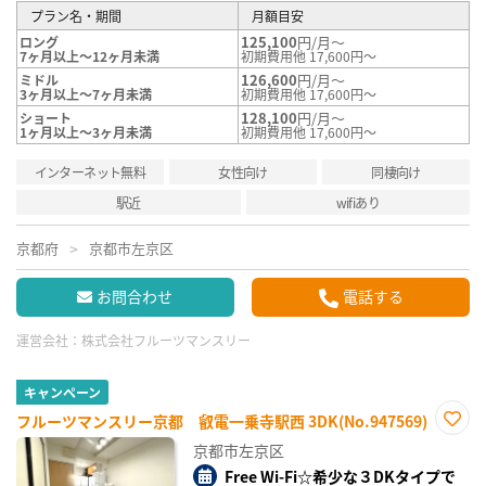
プラン名・期間
月額目安
125,100
円/月～
ロング
7ヶ月以上～12ヶ月未満
初期費用他 17,600円～
126,600
円/月～
ミドル
3ヶ月以上～7ヶ月未満
初期費用他 17,600円～
128,100
円/月～
ショート
1ヶ月以上～3ヶ月未満
初期費用他 17,600円～
インターネット無料
女性向け
同棲向け
駅近
wifiあり
京都府
京都市左京区
お問合わせ
電話する
運営会社：
株式会社フルーツマンスリー
キャンペーン
フルーツマンスリー京都 叡電一乗寺駅西 3DK(No.947569)
お気
京都市左京区
に入
り登
Free Wi-Fi☆希少な３DKタイプで