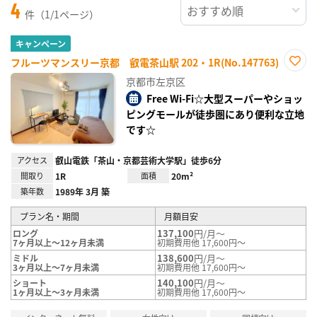
4
件（1/1ページ）
キャンペーン
フルーツマンスリー京都 叡電茶山駅 202・1R(No.147763)
お気
京都市左京区
に入
り登
Free Wi-Fi☆大型スーパーやショッ
録
ピングモールが徒歩圏にあり便利な立地
です☆
アクセス
叡山電鉄「茶山・京都芸術大学駅」徒歩6分
間取り
1R
面積
20m²
築年数
1989年 3月 築
プラン名・期間
月額目安
137,100
円/月～
ロング
7ヶ月以上～12ヶ月未満
初期費用他 17,600円～
138,600
円/月～
ミドル
3ヶ月以上～7ヶ月未満
初期費用他 17,600円～
140,100
円/月～
ショート
1ヶ月以上～3ヶ月未満
初期費用他 17,600円～