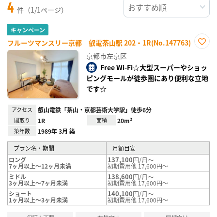
4
件（1/1ページ）
キャンペーン
フルーツマンスリー京都 叡電茶山駅 202・1R(No.147763)
お気
京都市左京区
に入
り登
Free Wi-Fi☆大型スーパーやショッ
録
ピングモールが徒歩圏にあり便利な立地
です☆
アクセス
叡山電鉄「茶山・京都芸術大学駅」徒歩6分
間取り
1R
面積
20m²
築年数
1989年 3月 築
プラン名・期間
月額目安
137,100
円/月～
ロング
7ヶ月以上～12ヶ月未満
初期費用他 17,600円～
138,600
円/月～
ミドル
3ヶ月以上～7ヶ月未満
初期費用他 17,600円～
140,100
円/月～
ショート
1ヶ月以上～3ヶ月未満
初期費用他 17,600円～