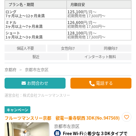
プラン名・期間
月額目安
125,100
円/月～
ロング
7ヶ月以上～12ヶ月未満
初期費用他 17,600円～
126,600
円/月～
ミドル
3ヶ月以上～7ヶ月未満
初期費用他 17,600円～
128,100
円/月～
ショート
1ヶ月以上～3ヶ月未満
初期費用他 17,600円～
保証人不要
女性向け
同棲向け
駅近
インターネット無料
京都府
京都市左京区
お問合わせ
電話する
運営会社：
株式会社フルーツマンスリー
キャンペーン
フルーツマンスリー京都 叡電一乗寺駅西 3DK(No.947569)
お気
京都市左京区
に入
り登
Free Wi-Fi☆希少な３DKタイプで