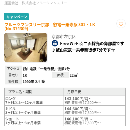
運営会社：
株式会社フルーツマンスリー
キャンペーン
フルーツマンスリー京都 叡電一乗寺駅 301・1Ｋ
(No.374309)
お気
に入
京都市左京区
り登
録
Free Wi-Fi☆二面採光の角部屋です
♪叡山電鉄一乗寺駅徒歩7分です☆
アクセス
叡山電鉄「一乗寺駅」徒歩7分
間取り
1K
面積
22m²
築年数
1990年 2月 築
プラン名・期間
月額目安
143,100
円/月～
ロング
7ヶ月以上～12ヶ月未満
初期費用他 17,600円～
144,600
円/月～
ミドル
3ヶ月以上～7ヶ月未満
初期費用他 17,600円～
146,100
円/月～
ショート
1ヶ月以上～3ヶ月未満
初期費用他 17,600円～