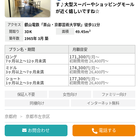
録
す♪大型スーパーやショッピングモール
が近く嬉しいですね☆
アクセス
叡山電鉄「茶山・京都芸術大学駅」徒歩11分
間取り
3DK
面積
49.45m²
築年数
1965年 3月 築
プラン名・期間
月額目安
171,300
円/月～
ロング
7ヶ月以上～12ヶ月未満
初期費用他 26,400円～
174,300
円/月～
ミドル
3ヶ月以上～7ヶ月未満
初期費用他 26,400円～
177,300
円/月～
ショート
1ヶ月以上～3ヶ月未満
初期費用他 26,400円～
保証人不要
女性向け
ファミリー向け
同棲向け
インターネット無料
京都府
京都市左京区
お問合わせ
電話する