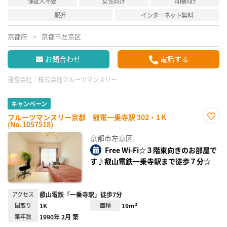
保証人不要
女性向け
同棲向け
駅近
インターネット無料
京都府
京都市左京区
お問合わせ
電話する
運営会社：
株式会社フルーツマンスリー
キャンペーン
フルーツマンスリー京都 叡電一乗寺駅 302・1Ｋ
(No.1057518)
お気
に入
京都市左京区
り登
録
Free Wi-Fi☆３階東向きのお部屋で
す♪叡山電鉄一乗寺駅まで徒歩７分☆
アクセス
叡山電鉄「一乗寺駅」徒歩7分
間取り
1K
面積
19m²
築年数
1990年 2月 築