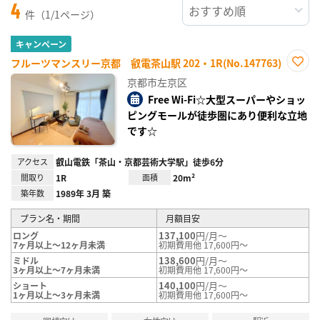
4
件（1/1ページ）
キャンペーン
フルーツマンスリー京都 叡電茶山駅 202・1R(No.147763)
お気
京都市左京区
に入
り登
Free Wi-Fi☆大型スーパーやショッ
録
ピングモールが徒歩圏にあり便利な立地
です☆
アクセス
叡山電鉄「茶山・京都芸術大学駅」徒歩6分
間取り
1R
面積
20m²
築年数
1989年 3月 築
プラン名・期間
月額目安
137,100
円/月～
ロング
7ヶ月以上～12ヶ月未満
初期費用他 17,600円～
138,600
円/月～
ミドル
3ヶ月以上～7ヶ月未満
初期費用他 17,600円～
140,100
円/月～
ショート
1ヶ月以上～3ヶ月未満
初期費用他 17,600円～