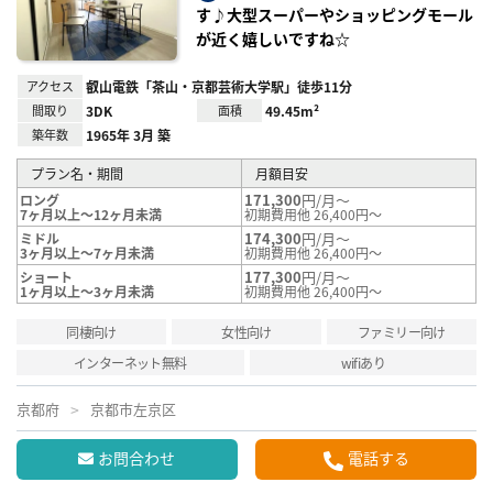
録
す♪大型スーパーやショッピングモール
が近く嬉しいですね☆
アクセス
叡山電鉄「茶山・京都芸術大学駅」徒歩11分
間取り
3DK
面積
49.45m²
築年数
1965年 3月 築
プラン名・期間
月額目安
171,300
円/月～
ロング
7ヶ月以上～12ヶ月未満
初期費用他 26,400円～
174,300
円/月～
ミドル
3ヶ月以上～7ヶ月未満
初期費用他 26,400円～
177,300
円/月～
ショート
1ヶ月以上～3ヶ月未満
初期費用他 26,400円～
同棲向け
女性向け
ファミリー向け
インターネット無料
wifiあり
京都府
京都市左京区
お問合わせ
電話する