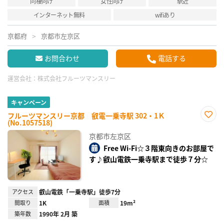
同棲向け
女性向け
駅近
インターネット無料
wifiあり
京都府
京都市左京区
お問合わせ
電話する
運営会社：
株式会社フルーツマンスリー
キャンペーン
フルーツマンスリー京都 叡電一乗寺駅 302・1Ｋ
(No.1057518)
お気
に入
京都市左京区
り登
録
Free Wi-Fi☆３階東向きのお部屋で
す♪叡山電鉄一乗寺駅まで徒歩７分☆
アクセス
叡山電鉄「一乗寺駅」徒歩7分
間取り
1K
面積
19m²
築年数
1990年 2月 築