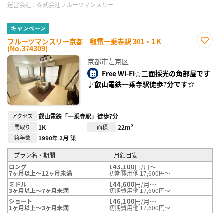
運営会社：
株式会社フルーツマンスリー
キャンペーン
フルーツマンスリー京都 叡電一乗寺駅 301・1Ｋ
(No.374309)
お気
に入
京都市左京区
り登
録
Free Wi-Fi☆二面採光の角部屋です
♪叡山電鉄一乗寺駅徒歩7分です☆
アクセス
叡山電鉄「一乗寺駅」徒歩7分
間取り
1K
面積
22m²
築年数
1990年 2月 築
プラン名・期間
月額目安
143,100
円/月～
ロング
7ヶ月以上～12ヶ月未満
初期費用他 17,600円～
144,600
円/月～
ミドル
3ヶ月以上～7ヶ月未満
初期費用他 17,600円～
146,100
円/月～
ショート
1ヶ月以上～3ヶ月未満
初期費用他 17,600円～