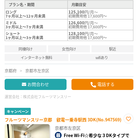
プラン名・期間
月額目安
125,100
円/月～
ロング
7ヶ月以上～12ヶ月未満
初期費用他 17,600円～
126,600
円/月～
ミドル
3ヶ月以上～7ヶ月未満
初期費用他 17,600円～
128,100
円/月～
ショート
1ヶ月以上～3ヶ月未満
初期費用他 17,600円～
同棲向け
女性向け
駅近
インターネット無料
wifiあり
京都府
京都市左京区
お問合わせ
電話する
運営会社：
株式会社フルーツマンスリー
キャンペーン
フルーツマンスリー京都 叡電一乗寺駅西 3DK(No.947569)
お気
京都市左京区
に入
り登
Free Wi-Fi☆希少な３DKタイプで