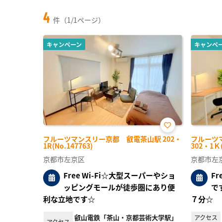
4
件（1/1ページ）
キャンペーン
キャンペ
お気
フルーツマンスリー京都 叡電茶山駅 202・
フルーツ
に入
1R(No.147763)
302・1Ｋ(
り登
録
京都市左京区
京都市左
Free Wi-Fi☆大型スーパーやショ
F
ッピングモールが徒歩圏にあり便
で
利な立地です☆
７分☆
叡山電鉄「茶山・京都芸術大学駅」
アクセス
アクセス