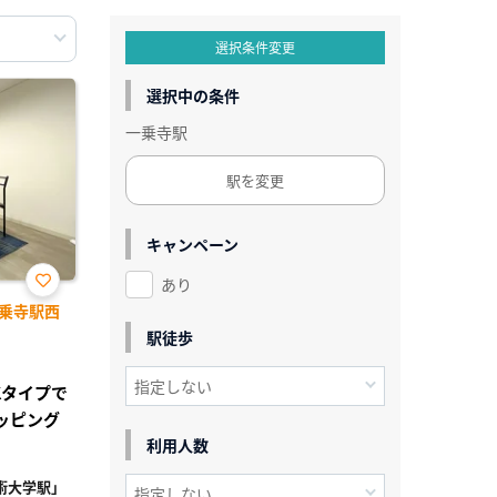
選択条件変更
選択中の条件
一乗寺駅
駅を変更
キャンペーン
あり
お気
乗寺駅西
に入
り登
駅徒歩
録
DKタイプで
ッピング
利用人数
術大学駅」