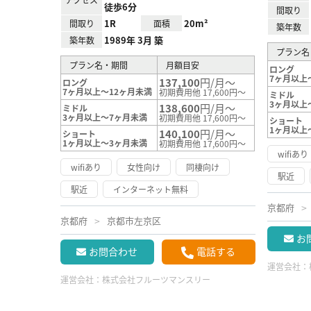
徒歩6分
間取り
1R
20m²
間取り
面積
築年数
1989年 3月 築
築年数
プラン名
プラン名・期間
月額目安
ロング
7ヶ月以上
137,100
円/月～
ロング
7ヶ月以上～12ヶ月未満
初期費用他 17,600円～
ミドル
3ヶ月以上
138,600
円/月～
ミドル
3ヶ月以上～7ヶ月未満
初期費用他 17,600円～
ショート
1ヶ月以上
140,100
円/月～
ショート
1ヶ月以上～3ヶ月未満
初期費用他 17,600円～
wifiあり
wifiあり
女性向け
同棲向け
駅近
駅近
インターネット無料
京都府
京都府
京都市左京区
お
お問合わせ
電話する
運営会社：
運営会社：
株式会社フルーツマンスリー