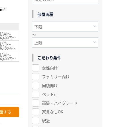
5m²
部屋面積
円/月～
～
6,400円～
円/月～
6,400円～
円/月～
こだわり条件
6,400円～
女性向け
ファミリー向け
同棲向け
ペット可
高級・ハイグレード
話する
家具なしOK
駅近
ー