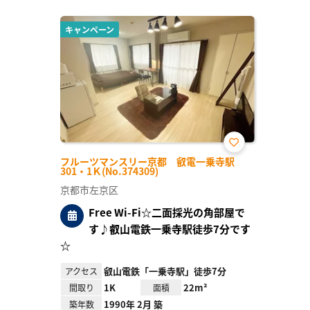
キャンペーン
お気
フルーツマンスリー京都 叡電一乗寺駅
に入
301・1Ｋ(No.374309)
り登
録
京都市左京区
Free Wi-Fi☆二面採光の角部屋で
す♪叡山電鉄一乗寺駅徒歩7分です
☆
叡山電鉄「一乗寺駅」徒歩7分
アクセス
1K
22m²
間取り
面積
1990年 2月 築
築年数