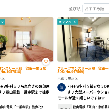
並び順
ーン
キャンペーン
お気
マンスリー京都 叡電一乗寺駅
フルーツマンスリー京都 叡電一
に入
No.1057518)
3DK(No.947569)
り登
録
京区
京都市左京区
ree Wi-Fi☆３階東向きのお部屋
Free Wi-Fi☆希少な３
す♪叡山電鉄一乗寺駅まで徒歩
す♪大型スーパーやショ
モールが近く嬉しいですね☆
叡山電鉄「一乗寺駅」徒歩7分
叡山電鉄「茶山・京都芸
アクセス