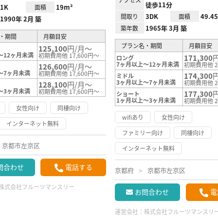
徒歩11分
1K
19m²
面積
3DK
49.4
間取り
面積
1990年 2月 築
1965年 3月 築
築年数
・期間
月額目安
プラン名・期間
月額目安
125,100
円/月～
～12ヶ月未満
初期費用他 17,600円～
171,300
ロング
7ヶ月以上～12ヶ月未満
初期費用他 2
126,600
円/月～
～7ヶ月未満
初期費用他 17,600円～
174,300
ミドル
3ヶ月以上～7ヶ月未満
初期費用他 2
128,100
円/月～
～3ヶ月未満
初期費用他 17,600円～
177,300
ショート
1ヶ月以上～3ヶ月未満
初期費用他 2
女性向け
同棲向け
wifiあり
女性向け
インターネット無料
ファミリー向け
同棲向け
京都市左京区
インターネット無料
問合わせ
電話する
京都府
京都市左京区
株式会社フルーツマンスリー
お問合わせ
電
運営会社：
株式会社フルーツマンスリ