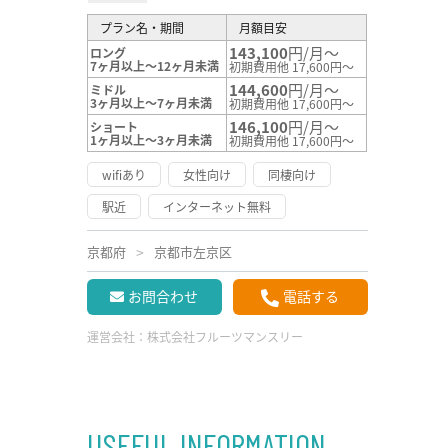
プラン名・期間
月額目安
143,100
円/月～
ロング
7ヶ月以上～12ヶ月未満
初期費用他 17,600円～
144,600
円/月～
ミドル
3ヶ月以上～7ヶ月未満
初期費用他 17,600円～
146,100
円/月～
ショート
1ヶ月以上～3ヶ月未満
初期費用他 17,600円～
wifiあり
女性向け
同棲向け
駅近
インターネット無料
京都府
京都市左京区
お問合わせ
電話する
運営会社：
株式会社フルーツマンスリー
USEFUL INFORMATION