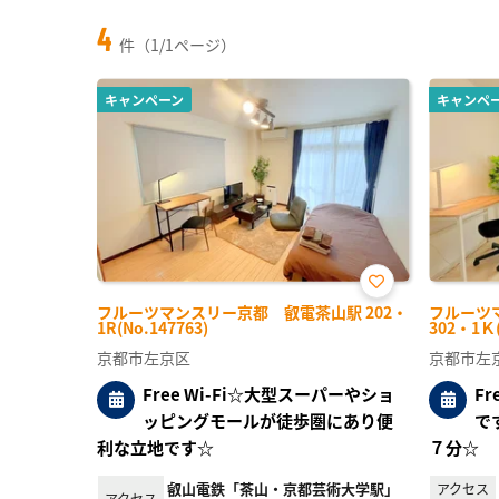
4
件（1/1ページ）
キャンペーン
キャンペ
お気
フルーツマンスリー京都 叡電茶山駅 202・
フルーツ
に入
1R(No.147763)
302・1Ｋ(
り登
録
京都市左京区
京都市左
Free Wi-Fi☆大型スーパーやショ
F
ッピングモールが徒歩圏にあり便
で
利な立地です☆
７分☆
叡山電鉄「茶山・京都芸術大学駅」
アクセス
アクセス