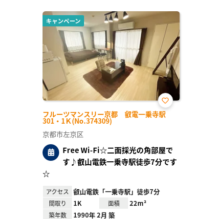
キャンペーン
お気
フルーツマンスリー京都 叡電一乗寺駅
に入
301・1Ｋ(No.374309)
り登
録
京都市左京区
Free Wi-Fi☆二面採光の角部屋で
す♪叡山電鉄一乗寺駅徒歩7分です
☆
叡山電鉄「一乗寺駅」徒歩7分
アクセス
1K
22m²
間取り
面積
1990年 2月 築
築年数