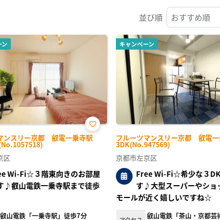
並び順
ーン
キャンペーン
お気
マンスリー京都 叡電一乗寺駅
フルーツマンスリー京都 叡電一
に入
No.1057518)
3DK(No.947569)
り登
録
京区
京都市左京区
ree Wi-Fi☆３階東向きのお部屋
Free Wi-Fi☆希少な３
す♪叡山電鉄一乗寺駅まで徒歩
す♪大型スーパーやショ
モールが近く嬉しいですね☆
叡山電鉄「一乗寺駅」徒歩7分
叡山電鉄「茶山・京都芸
アクセス