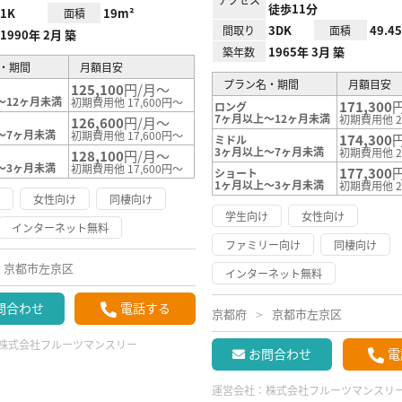
徒歩11分
1K
19m²
面積
3DK
49.4
間取り
面積
1990年 2月 築
1965年 3月 築
築年数
・期間
月額目安
プラン名・期間
月額目安
125,100
円/月～
～12ヶ月未満
初期費用他 17,600円～
171,300
ロング
7ヶ月以上～12ヶ月未満
初期費用他 2
126,600
円/月～
～7ヶ月未満
初期費用他 17,600円～
174,300
ミドル
3ヶ月以上～7ヶ月未満
初期費用他 2
128,100
円/月～
～3ヶ月未満
初期費用他 17,600円～
177,300
ショート
1ヶ月以上～3ヶ月未満
初期費用他 2
け
女性向け
同棲向け
学生向け
女性向け
インターネット無料
ファミリー向け
同棲向け
京都市左京区
インターネット無料
問合わせ
電話する
京都府
京都市左京区
株式会社フルーツマンスリー
お問合わせ
電
運営会社：
株式会社フルーツマンスリ