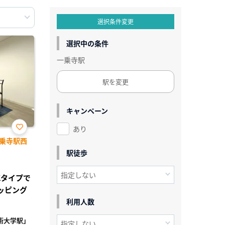
選択条件変更
選択中の条件
一乗寺駅
駅を変更
キャンペーン
あり
お気
乗寺駅西
に入
り登
駅徒歩
録
DKタイプで
ッピング
利用人数
術大学駅」