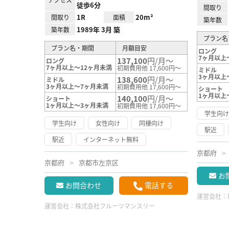
徒歩6分
間取り
1R
20m²
間取り
面積
築年数
1989年 3月 築
築年数
プラン名
プラン名・期間
月額目安
ロング
7ヶ月以上
137,100
円/月～
ロング
7ヶ月以上～12ヶ月未満
初期費用他 17,600円～
ミドル
3ヶ月以上
138,600
円/月～
ミドル
3ヶ月以上～7ヶ月未満
初期費用他 17,600円～
ショート
1ヶ月以上
140,100
円/月～
ショート
1ヶ月以上～3ヶ月未満
初期費用他 17,600円～
学生向
学生向け
女性向け
同棲向け
駅近
駅近
インターネット無料
京都府
京都府
京都市左京区
お
お問合わせ
電話する
運営会社：
運営会社：
株式会社フルーツマンスリー