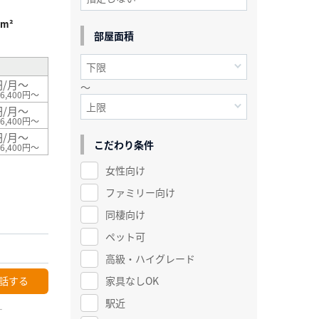
5m²
部屋面積
円/月～
～
6,400円～
円/月～
6,400円～
円/月～
こだわり条件
6,400円～
女性向け
ファミリー向け
同棲向け
ペット可
高級・ハイグレード
話する
家具なしOK
駅近
ー