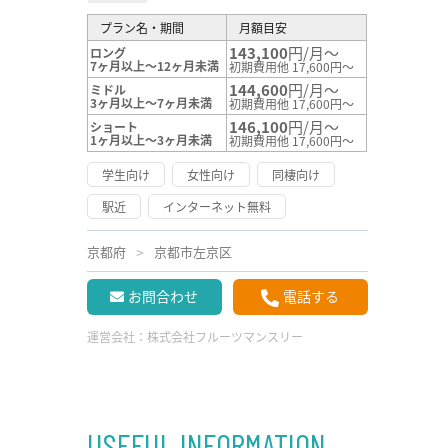
プラン名・期間
月額目安
143,100
円/月～
ロング
7ヶ月以上～12ヶ月未満
初期費用他 17,600円～
144,600
円/月～
ミドル
3ヶ月以上～7ヶ月未満
初期費用他 17,600円～
146,100
円/月～
ショート
1ヶ月以上～3ヶ月未満
初期費用他 17,600円～
学生向け
女性向け
同棲向け
駅近
インターネット無料
京都府
京都市左京区
お問合わせ
電話する
運営会社：
株式会社フルーツマンスリー
USEFUL INFORMATION