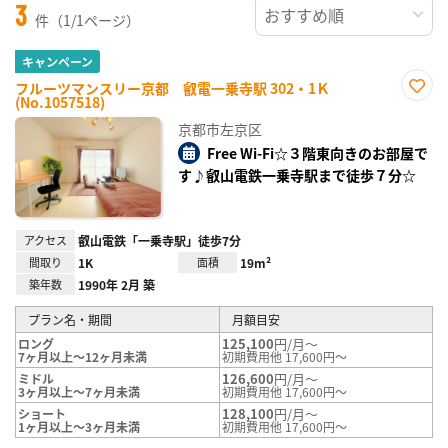
3
件（1/1ページ）
キャンペーン
フルーツマンスリー京都 叡電一乗寺駅 302・1Ｋ
(No.1057518)
お気
に入
京都市左京区
り登
録
Free Wi-Fi☆３階東向きのお部屋で
す♪叡山電鉄一乗寺駅まで徒歩７分☆
アクセス
叡山電鉄「一乗寺駅」徒歩7分
間取り
1K
面積
19m²
築年数
1990年 2月 築
プラン名・期間
月額目安
125,100
円/月～
ロング
7ヶ月以上～12ヶ月未満
初期費用他 17,600円～
126,600
円/月～
ミドル
3ヶ月以上～7ヶ月未満
初期費用他 17,600円～
128,100
円/月～
ショート
1ヶ月以上～3ヶ月未満
初期費用他 17,600円～