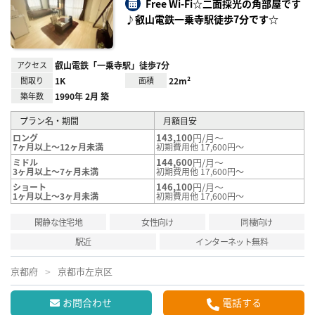
録
Free Wi-Fi☆二面採光の角部屋です
♪叡山電鉄一乗寺駅徒歩7分です☆
アクセス
叡山電鉄「一乗寺駅」徒歩7分
間取り
1K
面積
22m²
築年数
1990年 2月 築
プラン名・期間
月額目安
143,100
円/月～
ロング
7ヶ月以上～12ヶ月未満
初期費用他 17,600円～
144,600
円/月～
ミドル
3ヶ月以上～7ヶ月未満
初期費用他 17,600円～
146,100
円/月～
ショート
1ヶ月以上～3ヶ月未満
初期費用他 17,600円～
閑静な住宅地
女性向け
同棲向け
駅近
インターネット無料
京都府
京都市左京区
お問合わせ
電話する