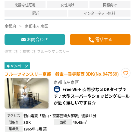
閑静な住宅地
女性向け
同棲向け
駅近
インターネット無料
京都府
京都市左京区
お問合わせ
電話する
運営会社：
株式会社フルーツマンスリー
キャンペーン
フルーツマンスリー京都 叡電一乗寺駅西 3DK(No.947569)
お気
京都市左京区
に入
り登
Free Wi-Fi☆希少な３DKタイプで
録
す♪大型スーパーやショッピングモール
が近く嬉しいですね☆
アクセス
叡山電鉄「茶山・京都芸術大学駅」徒歩11分
間取り
3DK
面積
49.45m²
築年数
1965年 3月 築