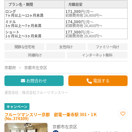
プラン名・期間
月額目安
171,300
円/月～
ロング
7ヶ月以上～12ヶ月未満
初期費用他 26,400円～
174,300
円/月～
ミドル
3ヶ月以上～7ヶ月未満
初期費用他 26,400円～
177,300
円/月～
ショート
1ヶ月以上～3ヶ月未満
初期費用他 26,400円～
閑静な住宅地
女性向け
ファミリー向け
同棲向け
インターネット無料
京都府
京都市左京区
お問合わせ
電話する
運営会社：
株式会社フルーツマンスリー
キャンペーン
フルーツマンスリー京都 叡電一乗寺駅 301・1Ｋ
(No.374309)
お気
に入
京都市左京区
り登