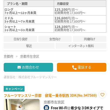
プラン名・期間
月額目安
125,100
円/月～
ロング
7ヶ月以上～12ヶ月未満
初期費用他 17,600円～
126,600
円/月～
ミドル
3ヶ月以上～7ヶ月未満
初期費用他 17,600円～
128,100
円/月～
ショート
1ヶ月以上～3ヶ月未満
初期費用他 17,600円～
日当り良好
女性向け
同棲向け
駅近
インターネット無料
京都府
京都市左京区
お問合わせ
電話する
運営会社：
株式会社フルーツマンスリー
キャンペーン
フルーツマンスリー京都 叡電一乗寺駅西 3DK(No.947569)
お気
京都市左京区
に入
り登
Free Wi-Fi☆希少な３DKタイプで