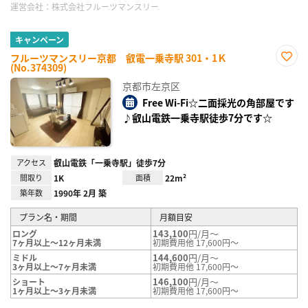
運営会社：
株式会社フルーツマンスリー
キャンペーン
フルーツマンスリー京都 叡電一乗寺駅 301・1Ｋ
(No.374309)
お気
に入
京都市左京区
り登
録
Free Wi-Fi☆二面採光の角部屋です
♪叡山電鉄一乗寺駅徒歩7分です☆
アクセス
叡山電鉄「一乗寺駅」徒歩7分
間取り
1K
面積
22m²
築年数
1990年 2月 築
プラン名・期間
月額目安
143,100
円/月～
ロング
7ヶ月以上～12ヶ月未満
初期費用他 17,600円～
144,600
円/月～
ミドル
3ヶ月以上～7ヶ月未満
初期費用他 17,600円～
146,100
円/月～
ショート
1ヶ月以上～3ヶ月未満
初期費用他 17,600円～